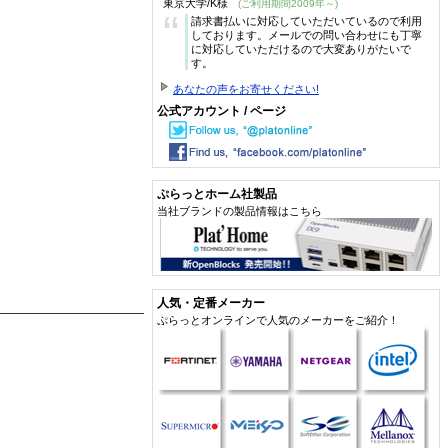
東京大学/K様
(ご利用期間2009年～)
“
請求書払いに対応していただいているので利用
しております。メールでの問い合わせにも丁寧
に対応していただけるので大変ありがたいで
す。
あなたの声をお寄せください!
公式アカウント / ページ
ぷらっとホーム社製品
当社ブランドの製品情報はこちら
人気・定番メーカー
ぷらっとオンラインで人気のメーカーをご紹介！