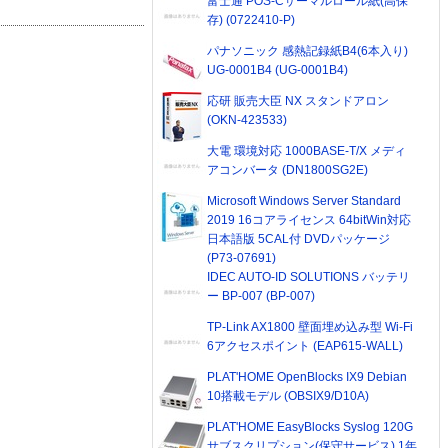
富士通 POS-Cサーマルロール紙(高保
存) (0722410-P)
パナソニック 感熱記録紙B4(6本入り)
UG-0001B4 (UG-0001B4)
応研 販売大臣 NX スタンドアロン
(OKN-423533)
大電 環境対応 1000BASE-T/X メディ
アコンバータ (DN1800SG2E)
Microsoft Windows Server Standard
2019 16コアライセンス 64bitWin対応
日本語版 5CAL付 DVDパッケージ
(P73-07691)
IDEC AUTO-ID SOLUTIONS バッテリ
ー BP-007 (BP-007)
TP-Link AX1800 壁面埋め込み型 Wi-Fi
6アクセスポイント (EAP615-WALL)
PLAT'HOME OpenBlocks IX9 Debian
10搭載モデル (OBSIX9/D10A)
PLAT'HOME EasyBlocks Syslog 120G
サブスクリプション(保守サービス) 1年