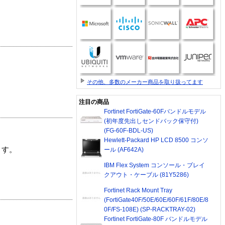
その他、多数のメーカー商品を取り扱ってます
注目の商品
Fortinet FortiGate-60Fバンドルモデル
(初年度先出しセンドバック保守付)
(FG-60F-BDL-US)
Hewlett-Packard HP LCD 8500 コンソ
ます。
ール (AF642A)
IBM Flex System コンソール・ブレイ
クアウト・ケーブル (81Y5286)
Fortinet Rack Mount Tray
(FortiGate40F/50E/60E/60F/61F/80E/8
0F/FS-108E) (SP-RACKTRAY-02)
Fortinet FortiGate-80F バンドルモデル