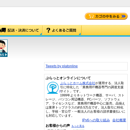
Tweets by platonline
ぷらっとオンラインについて
ぷらっとホーム株式会社
が運用する、法人取
引に特化した「業務用IT機器専門の調達支援
サイト」です。
1999年よりネットワーク機器、サーバ、スト
レージ、パソコン周辺機器、PCパーツ、ソフトウェ
ア、ライセンスなど、業務用IT機器中心に販売。品揃え
は業界トップクラスの約5.5万点です。法人取引に特化
し、学校・官公庁・一般法人のお客様の請求書後払いに
も対応しています。
IPv6への取り組み
会社概要
お客様からの声
もっと見る