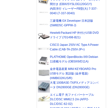
間付き (EBIX/SYSLOG120G/1Y)
内田洋行 イレーザーFB型(大) 7-337-
0040 (7-337-0040)
三菱電機 GX Developer 日本語版
(SW8D5C-GPPW-J)
Hewlett-Packard HP 外付けUSB DVD
ドライブ (701498-B21)
CISCO Japan 250V AC Type A Power
Cable (CAB-TA-250V-JP=)
PLAT'HOME OpenBlocks IX9 Debian
11搭載モデル (OBSIX9/D11A)
金井電器産業 MINI KEYBOARD Pro
USBモデル 英語版 (金井電器)
(HMB632KUS/R)
大電 100BASE-TX/FXメディアコンバ
ータ DN2800GE (DN2800GE)
エイム電子 光ファイバーケーブル
DLC/DSC MM62.5 2m (AFP2-
DLC/DSC-62-02)