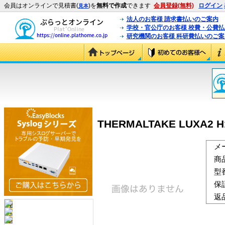
会員はオンラインで見積書(
)を
無料で作成
できます
会員登録(無料)
ログイン
見本
法人のお客様 請求書払いのご案内
学校・官公庁のお客様 校費・公費
研究機関のお客様 科研費払いのご案
THERMALTAKE LUXA2 H1-P
メ
商
型
保
返