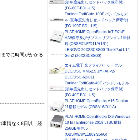
(初年度先出しセンドバック保守付)
(FG-80F-BDL-US)
Fortinet FortiGate-100F バンドルモデ
ル (初年度先出しセンドバック保守付)
(FG-100F-BDL-US)
PLAT'HOME OpenBlocks IoT FX1/E
H/W保守及びサブスクリプション1年付
属 (OBSFX1/E/D11/H1S1)
LENOVO 20X2SC8G00 ThinkPad L14
着までに時間がかかる
Gen2 (20X2SC8G00)
エイム電子 光ファイバーケーブル
DLC/DSC MM62.5 1m (AFP2-
DLC/DSC-62-01)
Fortinet FortiGate-40F バンドルモデル
(初年度先出しセンドバック保守付)
(FG-40F-BDL-US)
PLAT'HOME OpenBlocks A16 Debian
11搭載モデル (OBSA16/D11A)
PLAT'HOME OpenBlocks IX9 Windows
10 IoT Enterprise 2019 LTSC搭載
の事情なく8日以上経
256GBモデル
(OBSIX9/W/L1809/256G)