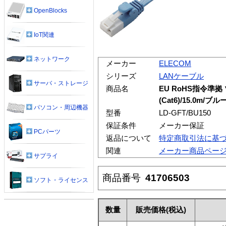
OpenBlocks
IoT関連
ネットワーク
メーカー
ELECOM
シリーズ
LANケーブル
サーバ・ストレージ
商品名
EU RoHS指令準
(Cat6)/15.0m/ブル
パソコン・周辺機器
型番
LD-GFT/BU150
保証条件
メーカー保証
PCパーツ
返品について
特定商取引法に基
関連
メーカー商品ペー
サプライ
商品番号
41706503
ソフト・ライセンス
数量
販売価格
(税込)