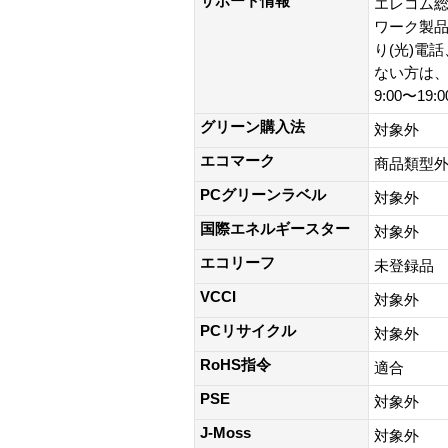
サポート情報
エレコム総
ワーク製品以外
り(光)電
ない方は、0
9:00〜19
グリーン購入法
対象外
エコマーク
商品類型
PCグリーンラベル
対象外
国際エネルギースター
対象外
エコリーフ
未登録品
VCCI
対象外
PCリサイクル
対象外
RoHS指令
適合
PSE
対象外
J-Moss
対象外