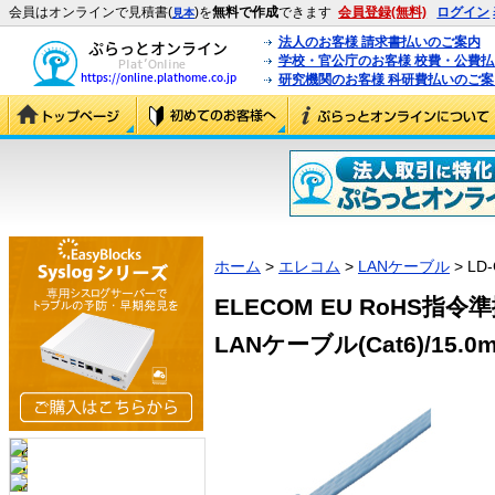
会員はオンラインで見積書(
)を
無料で作成
できます
会員登録(無料)
ログイン
見本
法人のお客様 請求書払いのご案内
学校・官公庁のお客様 校費・公費
研究機関のお客様 科研費払いのご案
ホーム
>
エレコム
>
LANケーブル
> LD
ELECOM EU RoHS
LANケーブル(Cat6)/15.0m