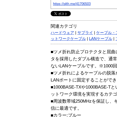
https://plth.me/41706503
関連カテゴリ
ハードウェア
|
サプライ
|
ケーブル・
ットワークケーブル
|
LANケーブル
|
■ツメ折れ防止プロテクタと屈曲
タを採用したダブル構造で、通
ないLANケーブルです。※1000
■ツメ折れによるケーブルの脱落
LANポートに固定することがで
■1000BASE-TXや1000BA
ットワーク環境を実現するカテゴ
■周波数帯域250MHzを保証し
信に最適です。
■カラー:ブルー