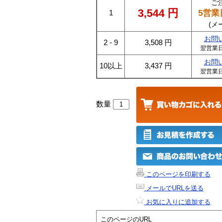
ご
3,544
円
5営業
1
(メ
お問
2 - 9
3,508
円
翌営業
お問
10以上
3,437
円
翌営業
数量
このページを印刷する
メールでURLを送る
お気に入りに追加する
このページのURL