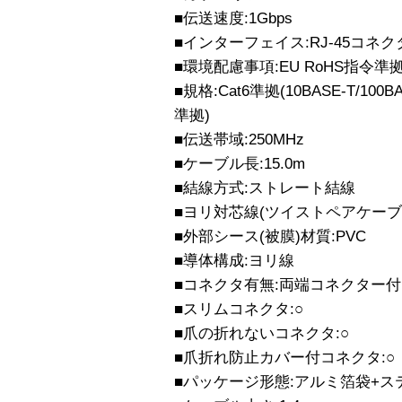
■伝送速度:1Gbps
■インターフェイス:RJ-45コネク
■環境配慮事項:EU RoHS指令準
■規格:Cat6準拠(10BASE-T/100BA
準拠)
■伝送帯域:250MHz
■ケーブル長:15.0m
■結線方式:ストレート結線
■ヨリ対芯線(ツイストペアケーブル
■外部シース(被膜)材質:PVC
■導体構成:ヨリ線
■コネクタ有無:両端コネクター付
■スリムコネクタ:○
■爪の折れないコネクタ:○
■爪折れ防止カバー付コネクタ:○
■パッケージ形態:アルミ箔袋+ス