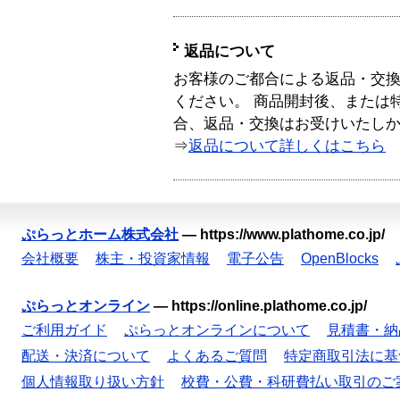
返品について
お客様のご都合による返品・交
ください。 商品開封後、または
合、返品・交換はお受けいたし
⇒
返品について詳しくはこちら
ぷらっとホーム株式会社
—
https://www.plathome.co.jp/
会社概要
株主・投資家情報
電子公告
OpenBlocks
ぷらっとオンライン
—
https://online.plathome.co.jp/
ご利用ガイド
ぷらっとオンラインについて
見積書・納
配送・決済について
よくあるご質問
特定商取引法に基
個人情報取り扱い方針
校費・公費・科研費払い取引のご