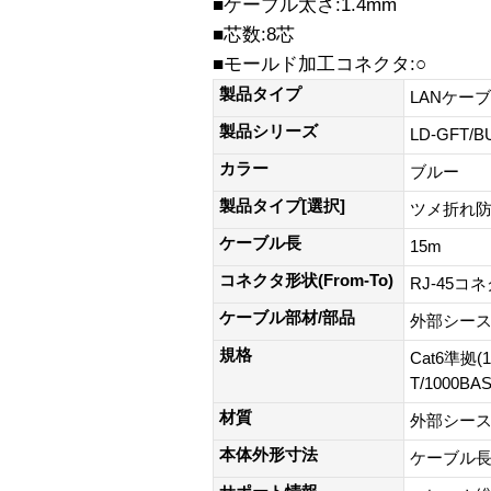
■ケーブル太さ:1.4mm
■芯数:8芯
■モールド加工コネクタ:○
製品タイプ
LANケー
製品シリーズ
LD-GFT
カラー
ブルー
製品タイプ[選択]
ツメ折れ防
ケーブル長
15m
コネクタ形状(From-To)
RJ-45コ
ケーブル部材/部品
外部シース(
規格
Cat6準拠(1
T/1000BA
材質
外部シース(
本体外形寸法
ケーブル長: