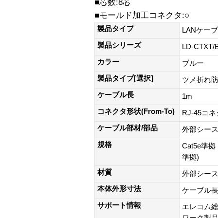
■芯数:8芯
■モールド加工コネクタ:○
製品タイプ
LANケー
製品シリーズ
LD-CTXT
カラー
ブルー
製品タイプ[選択]
ツメ折れ
ケーブル長
1m
コネクタ形状(From-To)
RJ-45コ
ケーブル部材/部品
外部シース(
規格
Cat5e準拠 
準拠)
材質
外部シース(
本体外形寸法
ケーブル長:
サポート情報
エレコム総
ワーク製品以外