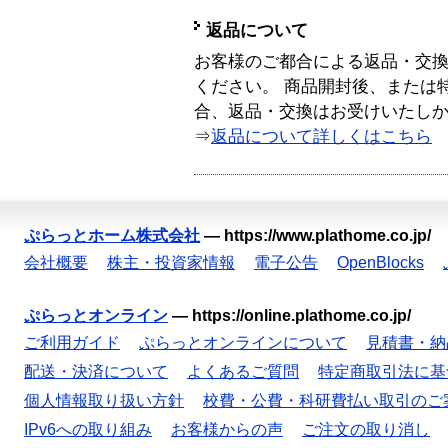
返品について
お客様のご都合による返品・交
ください。 商品開封後、または
合、返品・交換はお受けいたし
⇒
返品について詳しくはこちら
ぷらっとホーム株式会社
—
https://www.plathome.co.jp/
会社概要
株主・投資家情報
電子公告
OpenBlocks
ぷらっとオンライン
—
https://online.plathome.co.jp/
ご利用ガイド
ぷらっとオンラインについて
見積書・納
配送・決済について
よくあるご質問
特定商取引法に基
個人情報取り扱い方針
校費・公費・科研費払い取引のご
IPv6への取り組み
お客様からの声
ご注文の取り消し