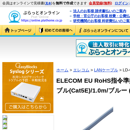
会員はオンラインで見積書(
)を
無料で作成
できます
会員登録(無料)
ログイン
見本
法人のお客様 請求書払いのご案内
学校・官公庁のお客様 校費・公費
研究機関のお客様 科研費払いのご案
ホーム
>
エレコム
>
LANケーブル
> LD
ELECOM EU RoHS
ブル(Cat5E)/1.0m/ブルー (