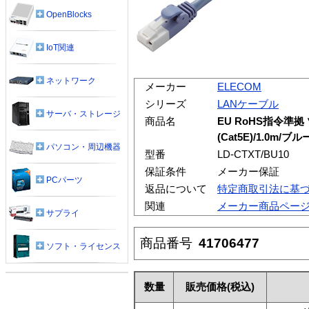
OpenBlocks
IoT関連
ネットワーク
メーカー
ELECOM
シリーズ
LANケーブル
サーバ・ストレージ
商品名
EU RoHS指令準
(Cat5E)/1.0m/ブル
パソコン・周辺機器
型番
LD-CTXT/BU10
保証条件
メーカー保証
PCパーツ
返品について
特定商取引法に基
関連
メーカー商品ペー
サプライ
商品番号
41706477
ソフト・ライセンス
数量
販売価格
(税込)