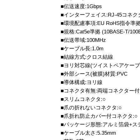
■伝送速度:1Gbps
■インターフェイス:RJ-45コネク
■環境配慮事項:EU RoHS指令準
■規格:Cat5e準拠 (10BASE-T/100
■伝送帯域:100MHz
■ケーブル長:1.0m
■結線方式:クロス結線
■ヨリ対芯線(ツイストペアケーブル
■外部シース(被膜)材質:PVC
■導体構成:ヨリ線
■コネクタ有無:両端コネクター付
■スリムコネクタ:○
■爪の折れないコネクタ:○
■爪折れ防止カバー付コネクタ:○
■パッケージ形態:アルミ箔袋+ス
■ケーブル太さ:5.35mm