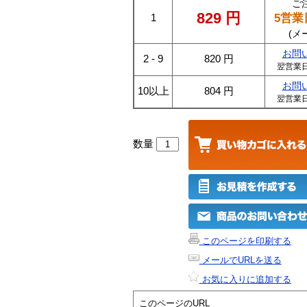
ご
829
円
5営業
1
(メ
お問
2 - 9
820
円
翌営業
お問
10以上
804
円
翌営業
数量
このページを印刷する
メールでURLを送る
お気に入りに追加する
このページのURL