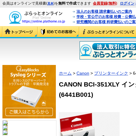
会員はオンラインで見積書(
)を
無料で作成
できます
会員登録(無料)
ログイン
見本
法人のお客様 請求書払いのご案内
学校・官公庁のお客様 校費・公費
研究機関のお客様 科研費払いのご案
ホーム
>
Canon
>
プリンターインク
> 6
CANON BCI-351XLY 
(6441B001)