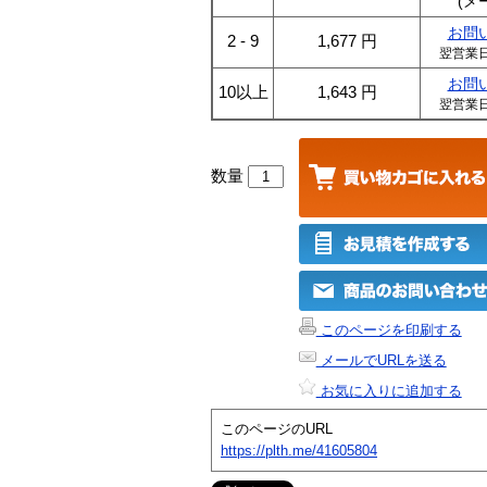
(メ
お問
2 - 9
1,677
円
翌営業
お問
10以上
1,643
円
翌営業
数量
このページを印刷する
メールでURLを送る
お気に入りに追加する
このページのURL
https://plth.me/41605804