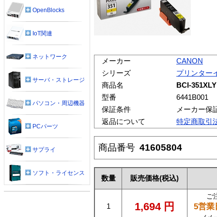
OpenBlocks
IoT関連
ネットワーク
メーカー
CANON
シリーズ
プリンター
サーバ・ストレージ
商品名
BCI-351X
型番
6441B001
パソコン・周辺機器
保証条件
メーカー保
返品について
特定商取引
PCパーツ
商品番号
41605804
サプライ
ソフト・ライセンス
数量
販売価格
(税込)
ご
1,694
円
5営業
1