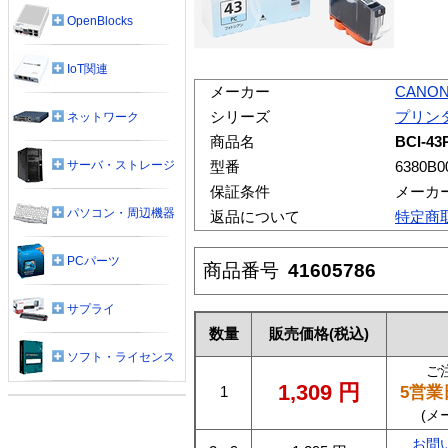
OpenBlocks
IoT関連
メーカー
CANO
シリーズ
プリン
ネットワーク
商品名
BCI-
サーバ・ストレージ
型番
6380B0
保証条件
メーカ
パソコン・周辺機器
返品について
特定商
PCパーツ
商品番号
41605786
サプライ
数量
販売価格
(税込)
ソフト・ライセンス
ご
1,309
円
5営業
1
(メ
お問