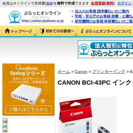
会員はオンラインで見積書(
)を
無料で作成
できます
会員登録(無料)
ログイン
見本
法人のお客様 請求書払いのご案内
学校・官公庁のお客様 校費・公費
研究機関のお客様 科研費払いのご案
ホーム
>
Canon
>
プリンターインク
> 6
CANON BCI-43PC インク