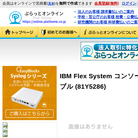
会員はオンラインで見積書(
)を
無料で作成
できます
会員登録(無料)
ログイン
見本
法人のお客様 請求書払いのご案内
学校・官公庁のお客様 校費・公費
研究機関のお客様 科研費払いのご案
IBM Flex System
ブル (81Y5286)