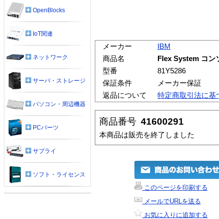
OpenBlocks
IoT関連
メーカー
IBM
ネットワーク
商品名
Flex Syste
型番
81Y5286
サーバ・ストレージ
保証条件
メーカー保証
返品について
特定商取引法に基
パソコン・周辺機器
商品番号
41600291
PCパーツ
本商品は販売を終了しました
サプライ
ソフト・ライセンス
このページを印刷する
メールでURLを送る
お気に入りに追加する