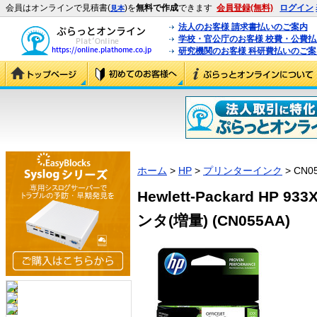
会員はオンラインで見積書(
)を
無料で作成
できます
会員登録(無料)
ログイン
見本
法人のお客様 請求書払いのご案内
学校・官公庁のお客様 校費・公費
研究機関のお客様 科研費払いのご案
ホーム
>
HP
>
プリンターインク
> CN0
Hewlett-Packard HP
ンタ(増量) (CN055AA)