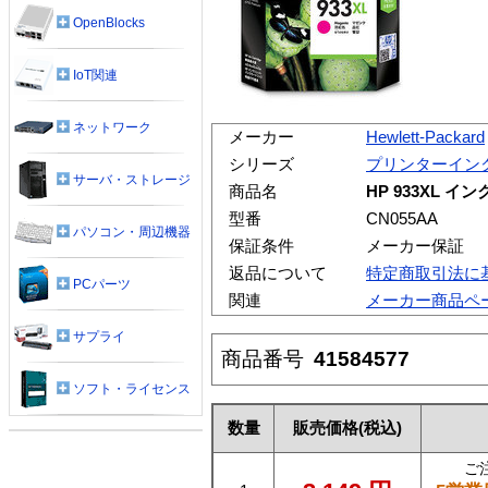
OpenBlocks
IoT関連
ネットワーク
メーカー
Hewlett-Packard
シリーズ
プリンターイン
サーバ・ストレージ
商品名
HP 933XL 
型番
CN055AA
パソコン・周辺機器
保証条件
メーカー保証
返品について
特定商取引法に
PCパーツ
関連
メーカー商品ペ
サプライ
商品番号
41584577
ソフト・ライセンス
数量
販売価格
(税込)
ご