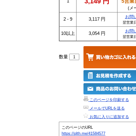
3,149
円
5営業
1
(メ
お問
2 - 9
3,117
円
翌営業
お問
10以上
3,054
円
翌営業
数量
このページを印刷する
メールでURLを送る
お気に入りに追加する
このページのURL
https://plth.me/41584577