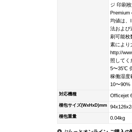
ジ 印刷枚数に
Premi
均値は、I
法および
刷可能枚
素により
http://w
照してく
5〜35℃
稼働湿度範
10〜90%
対応機種
Officeje
梱包サイズ(WxHxD)mm
94x126x
梱包重量
0.04kg
ぷらっとオンライン ご購入の