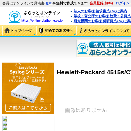
会員はオンラインで見積書(
)を
無料で作成
できます
会員登録(無料)
ログイン
見本
法人のお客様 請求書払いのご案内
学校・官公庁のお客様 校費・公費
研究機関のお客様 科研費払いのご案
Hewlett-Packard 4515s/