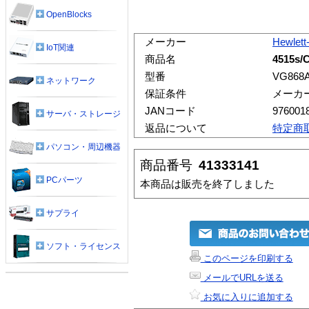
OpenBlocks
メーカー
Hewlett
IoT関連
商品名
4515s/
型番
VG868
ネットワーク
保証条件
メーカ
JANコード
976001
サーバ・ストレージ
返品について
特定商
パソコン・周辺機器
商品番号
41333141
PCパーツ
本商品は販売を終了しました
サプライ
ソフト・ライセンス
このページを印刷する
メールでURLを送る
お気に入りに追加する