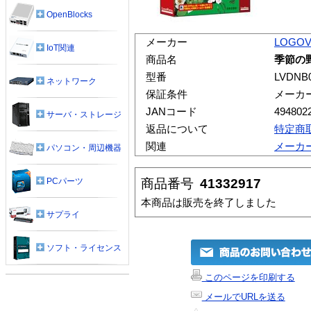
OpenBlocks
メーカー
LOGOV
IoT関連
商品名
季節の
型番
LVDNB
ネットワーク
保証条件
メーカ
JANコード
494802
サーバ・ストレージ
返品について
特定商
関連
メーカ
パソコン・周辺機器
商品番号
41332917
PCパーツ
本商品は販売を終了しました
サプライ
ソフト・ライセンス
このページを印刷する
メールでURLを送る