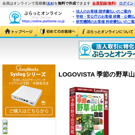
会員はオンラインで見積書(
)を
無料で作成
できます
会員登録(無料)
ログイン
見本
法人のお客様 請求書払いのご案内
学校・官公庁のお客様 校費・公費
研究機関のお客様 科研費払いのご案
LOGOVISTA 季節の野草山草