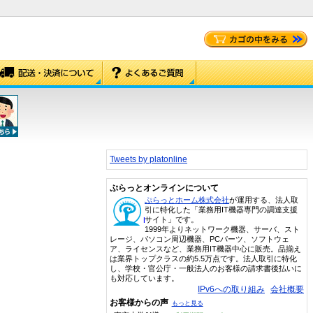
Tweets by platonline
ぷらっとオンラインについて
ぷらっとホーム株式会社
が運用する、法人取
引に特化した「業務用IT機器専門の調達支援
サイト」です。
1999年よりネットワーク機器、サーバ、スト
レージ、パソコン周辺機器、PCパーツ、ソフトウェ
ア、ライセンスなど、業務用IT機器中心に販売。品揃え
は業界トップクラスの約5.5万点です。法人取引に特化
し、学校・官公庁・一般法人のお客様の請求書後払いに
も対応しています。
IPv6への取り組み
会社概要
お客様からの声
もっと見る