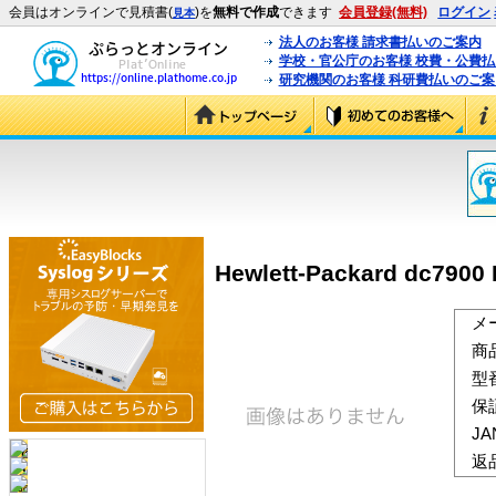
会員はオンラインで見積書(
)を
無料で作成
できます
会員登録(無料)
ログイン
見本
法人のお客様 請求書払いのご案内
学校・官公庁のお客様 校費・公費
研究機関のお客様 科研費払いのご案
Hewlett-Packard dc7900
メ
商
型
保
J
返