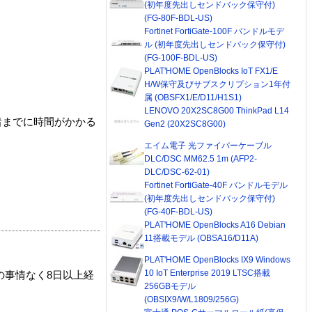
(初年度先出しセンドバック保守付)
(FG-80F-BDL-US)
Fortinet FortiGate-100F バンドルモデ
ル (初年度先出しセンドバック保守付)
(FG-100F-BDL-US)
PLAT'HOME OpenBlocks IoT FX1/E
H/W保守及びサブスクリプション1年付
属 (OBSFX1/E/D11/H1S1)
LENOVO 20X2SC8G00 ThinkPad L14
着までに時間がかかる
Gen2 (20X2SC8G00)
エイム電子 光ファイバーケーブル
DLC/DSC MM62.5 1m (AFP2-
DLC/DSC-62-01)
Fortinet FortiGate-40F バンドルモデル
(初年度先出しセンドバック保守付)
(FG-40F-BDL-US)
PLAT'HOME OpenBlocks A16 Debian
11搭載モデル (OBSA16/D11A)
PLAT'HOME OpenBlocks IX9 Windows
10 IoT Enterprise 2019 LTSC搭載
の事情なく8日以上経
256GBモデル
(OBSIX9/W/L1809/256G)