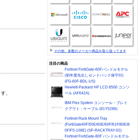
その他、多数のメーカー商品を取り扱ってます
注目の商品
Fortinet FortiGate-60Fバンドルモデル
(初年度先出しセンドバック保守付)
(FG-60F-BDL-US)
Hewlett-Packard HP LCD 8500 コンソ
ます。
ール (AF642A)
IBM Flex System コンソール・ブレイ
クアウト・ケーブル (81Y5286)
Fortinet Rack Mount Tray
(FortiGate40F/50E/60E/60F/61F/80E/8
0F/FS-108E) (SP-RACKTRAY-02)
Fortinet FortiGate-80F バンドルモデル