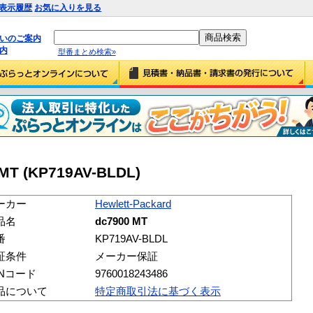
表示履歴
お気に入りを見る
払いのご案内
内
型番まとめ検索»
 MT (KP719AV-BLDL)
ーカー
Hewlett-Packard
品名
dc7900 MT
番
KP719AV-BLDL
証条件
メーカー保証
ANコード
9760018243486
品について
特定商取引法に基づく表示