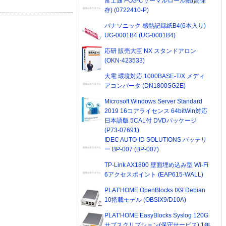
富士通 POS-Cサーマルロール紙(高保
存) (0722410-P)
パナソニック 感熱記録紙B4(6本入り)
UG-0001B4 (UG-0001B4)
応研 販売大臣 NX スタンドアロン
(OKN-423533)
大電 環境対応 1000BASE-T/X メディ
アコンバータ (DN1800SG2E)
Microsoft Windows Server Standard
2019 16コアライセンス 64bitWin対応
日本語版 5CAL付 DVDパッケージ
(P73-07691)
IDEC AUTO-ID SOLUTIONS バッテリ
ー BP-007 (BP-007)
TP-Link AX1800 壁面埋め込み型 Wi-Fi
6アクセスポイント (EAP615-WALL)
PLAT'HOME OpenBlocks IX9 Debian
10搭載モデル (OBSIX9/D10A)
PLAT'HOME EasyBlocks Syslog 120G
サブスクリプション(保守サービス) 1年