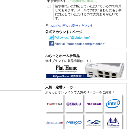
東京大学/K様
(ご利用期間2009年～)
“
請求書払いに対応していただいているので利用
しております。メールでの問い合わせにも丁寧
に対応していただけるので大変ありがたいで
す。
あなたの声をお寄せください!
公式アカウント / ページ
ぷらっとホーム社製品
当社ブランドの製品情報はこちら
人気・定番メーカー
ぷらっとオンラインで人気のメーカーをご紹介！