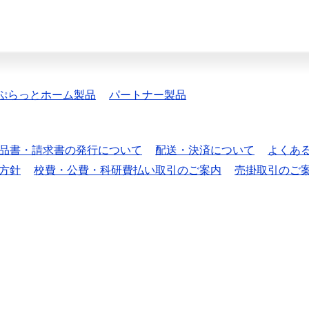
ぷらっとホーム製品
パートナー製品
品書・請求書の発行について
配送・決済について
よくあ
方針
校費・公費・科研費払い取引のご案内
売掛取引のご