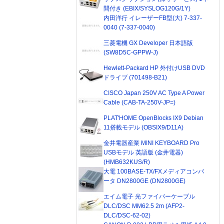
間付き (EBIX/SYSLOG120G/1Y)
内田洋行 イレーザーFB型(大) 7-337-
0040 (7-337-0040)
三菱電機 GX Developer 日本語版
(SW8D5C-GPPW-J)
Hewlett-Packard HP 外付けUSB DVD
ドライブ (701498-B21)
CISCO Japan 250V AC Type A Power
Cable (CAB-TA-250V-JP=)
PLAT'HOME OpenBlocks IX9 Debian
11搭載モデル (OBSIX9/D11A)
金井電器産業 MINI KEYBOARD Pro
USBモデル 英語版 (金井電器)
(HMB632KUS/R)
大電 100BASE-TX/FXメディアコンバ
ータ DN2800GE (DN2800GE)
エイム電子 光ファイバーケーブル
DLC/DSC MM62.5 2m (AFP2-
DLC/DSC-62-02)