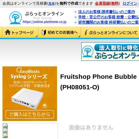
会員はオンラインで見積書(
)を
無料で作成
できます
会員登録(無料)
ログイン
見本
法人のお客様 請求書払いのご案内
学校・官公庁のお客様 校費・公費
研究機関のお客様 科研費払いのご案
Fruitshop Phone Bubble
(PH08051-O)