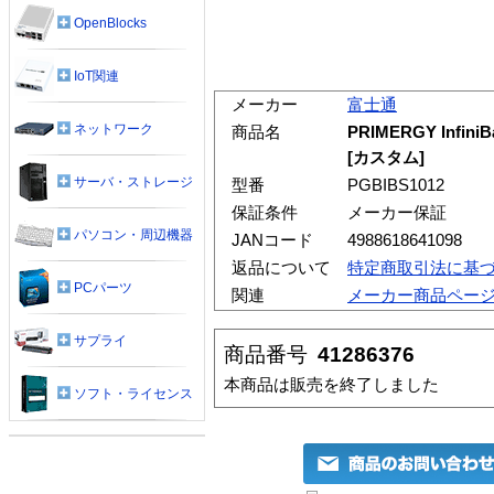
OpenBlocks
IoT関連
メーカー
富士通
ネットワーク
商品名
PRIMERGY Infin
[カスタム]
サーバ・ストレージ
型番
PGBIBS1012
保証条件
メーカー保証
パソコン・周辺機器
JANコード
4988618641098
返品について
特定商取引法に基
PCパーツ
関連
メーカー商品ペー
サプライ
商品番号
41286376
本商品は販売を終了しました
ソフト・ライセンス