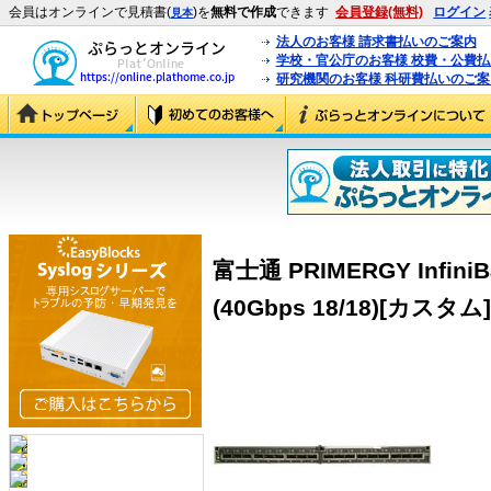
会員はオンラインで見積書(
)を
無料で作成
できます
会員登録(無料)
ログイン
見本
法人のお客様 請求書払いのご案内
学校・官公庁のお客様 校費・公費
研究機関のお客様 科研費払いのご案
富士通 PRIMERGY Infi
(40Gbps 18/18)[カスタム]