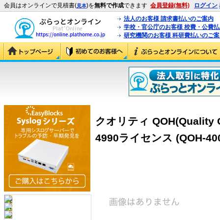
会員はオンラインで見積書(
)を
無料で作成
できます
会員登録(無料)
ログイン
見本
法人のお客様 請求書払いのご案内
学校・官公庁のお客様 校費・公費
研究機関のお客様 科研費払いのご案
クオリティ QOH(Quality Op
4990ライセンス (QOH-400