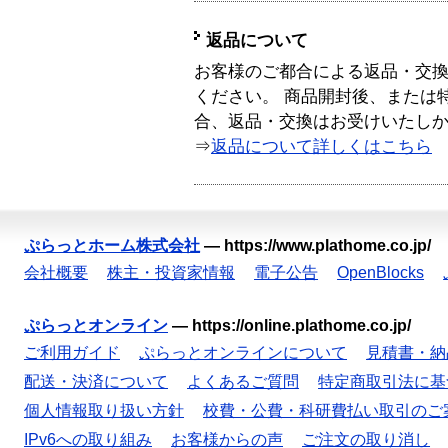
返品について
お客様のご都合による返品・交
ください。 商品開封後、または
合、返品・交換はお受けいたし
⇒
返品について詳しくはこちら
ぷらっとホーム株式会社
—
https://www.plathome.co.jp/
会社概要
株主・投資家情報
電子公告
OpenBlocks
ぷらっとオンライン
—
https://online.plathome.co.jp/
ご利用ガイド
ぷらっとオンラインについて
見積書・納
配送・決済について
よくあるご質問
特定商取引法に基
個人情報取り扱い方針
校費・公費・科研費払い取引のご
IPv6への取り組み
お客様からの声
ご注文の取り消し