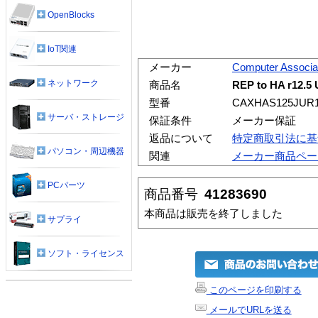
OpenBlocks
IoT関連
メーカー
Computer Associa
ネットワーク
商品名
REP to HA r12.
型番
CAXHAS125JUR
サーバ・ストレージ
保証条件
メーカー保証
返品について
特定商取引法に基
パソコン・周辺機器
関連
メーカー商品ペー
PCパーツ
商品番号
41283690
本商品は販売を終了しました
サプライ
ソフト・ライセンス
このページを印刷する
メールでURLを送る