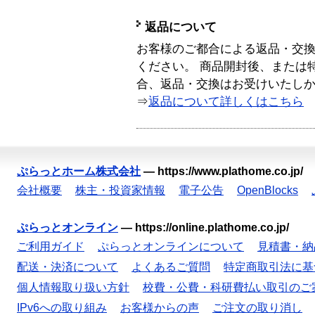
返品について
お客様のご都合による返品・交
ください。 商品開封後、または
合、返品・交換はお受けいたし
⇒
返品について詳しくはこちら
ぷらっとホーム株式会社
—
https://www.plathome.co.jp/
会社概要
株主・投資家情報
電子公告
OpenBlocks
ぷらっとオンライン
—
https://online.plathome.co.jp/
ご利用ガイド
ぷらっとオンラインについて
見積書・納
配送・決済について
よくあるご質問
特定商取引法に基
個人情報取り扱い方針
校費・公費・科研費払い取引のご
IPv6への取り組み
お客様からの声
ご注文の取り消し