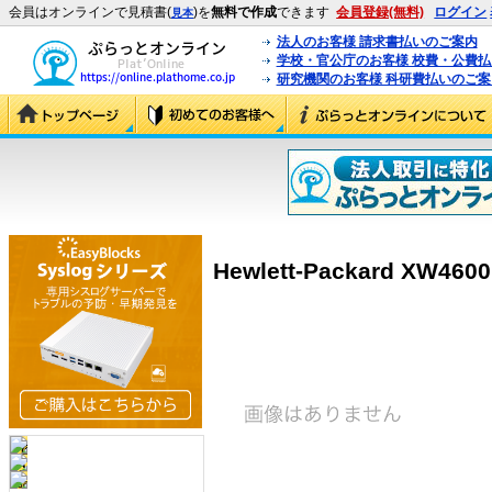
会員はオンラインで見積書(
)を
無料で作成
できます
会員登録(無料)
ログイン
見本
法人のお客様 請求書払いのご案内
学校・官公庁のお客様 校費・公費
研究機関のお客様 科研費払いのご案
Hewlett-Packard XW460