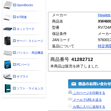
OpenBlocks
メーカー
Hewlett
IoT関連
商品名
XW460
型番
RV724
ネットワーク
保証条件
メーカ
JANコード
976001
サーバ・ストレージ
返品について
特定商
パソコン・周辺機器
商品番号
41282712
PCパーツ
本商品は販売を終了しました
サプライ
ソフト・ライセンス
このページを印刷する
メールでURLを送る
お気に入りに追加する