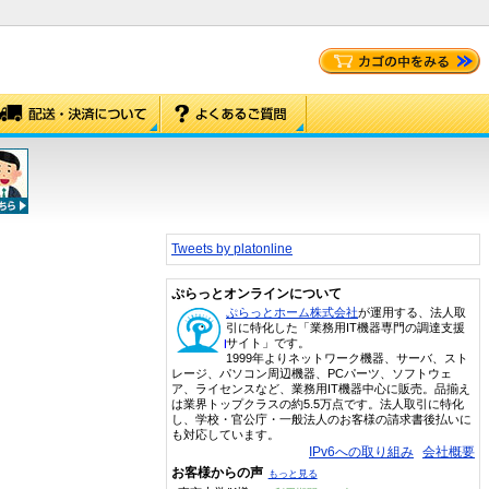
Tweets by platonline
ぷらっとオンラインについて
ぷらっとホーム株式会社
が運用する、法人取
引に特化した「業務用IT機器専門の調達支援
サイト」です。
1999年よりネットワーク機器、サーバ、スト
レージ、パソコン周辺機器、PCパーツ、ソフトウェ
ア、ライセンスなど、業務用IT機器中心に販売。品揃え
は業界トップクラスの約5.5万点です。法人取引に特化
し、学校・官公庁・一般法人のお客様の請求書後払いに
も対応しています。
IPv6への取り組み
会社概要
お客様からの声
もっと見る