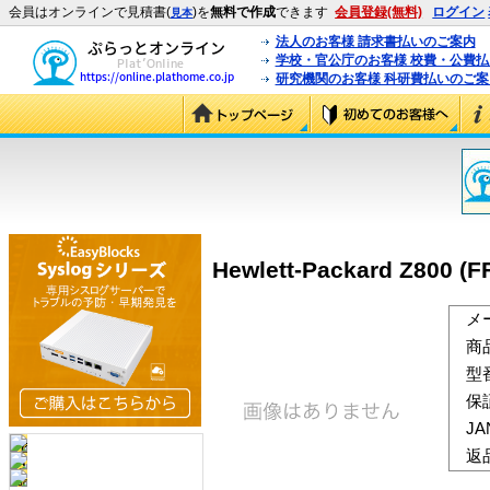
会員はオンラインで見積書(
)を
無料で作成
できます
会員登録(無料)
ログイン
見本
法人のお客様 請求書払いのご案内
学校・官公庁のお客様 校費・公費
研究機関のお客様 科研費払いのご案
Hewlett-Packard Z800 (
メ
商
型
保
J
返