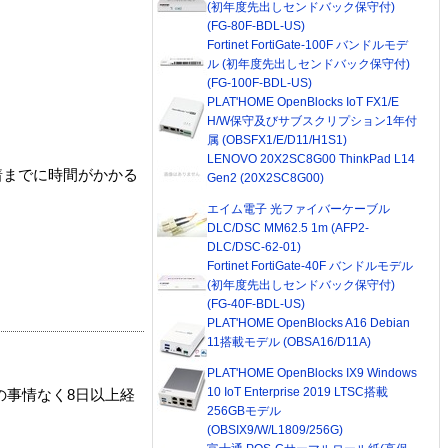
(初年度先出しセンドバック保守付)
(FG-80F-BDL-US)
Fortinet FortiGate-100F バンドルモデ
ル (初年度先出しセンドバック保守付)
(FG-100F-BDL-US)
PLAT'HOME OpenBlocks IoT FX1/E
H/W保守及びサブスクリプション1年付
属 (OBSFX1/E/D11/H1S1)
LENOVO 20X2SC8G00 ThinkPad L14
着までに時間がかかる
Gen2 (20X2SC8G00)
エイム電子 光ファイバーケーブル
DLC/DSC MM62.5 1m (AFP2-
DLC/DSC-62-01)
Fortinet FortiGate-40F バンドルモデル
(初年度先出しセンドバック保守付)
(FG-40F-BDL-US)
PLAT'HOME OpenBlocks A16 Debian
11搭載モデル (OBSA16/D11A)
PLAT'HOME OpenBlocks IX9 Windows
10 IoT Enterprise 2019 LTSC搭載
の事情なく8日以上経
256GBモデル
(OBSIX9/W/L1809/256G)