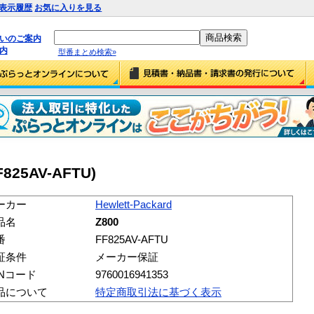
表示履歴
お気に入りを見る
払いのご案内
内
型番まとめ検索»
FF825AV-AFTU)
ーカー
Hewlett-Packard
品名
Z800
番
FF825AV-AFTU
証条件
メーカー保証
ANコード
9760016941353
品について
特定商取引法に基づく表示