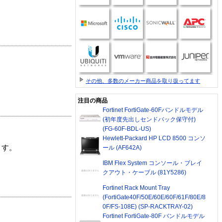
その他、多数のメーカー商品を取り扱ってます
注目の商品
Fortinet FortiGate-60Fバンドルモデル
(初年度先出しセンドバック保守付)
(FG-60F-BDL-US)
Hewlett-Packard HP LCD 8500 コンソ
ます。
ール (AF642A)
IBM Flex System コンソール・ブレイ
クアウト・ケーブル (81Y5286)
Fortinet Rack Mount Tray
(FortiGate40F/50E/60E/60F/61F/80E/8
0F/FS-108E) (SP-RACKTRAY-02)
Fortinet FortiGate-80F バンドルモデル