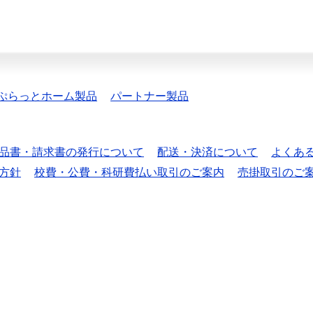
ぷらっとホーム製品
パートナー製品
品書・請求書の発行について
配送・決済について
よくあ
方針
校費・公費・科研費払い取引のご案内
売掛取引のご