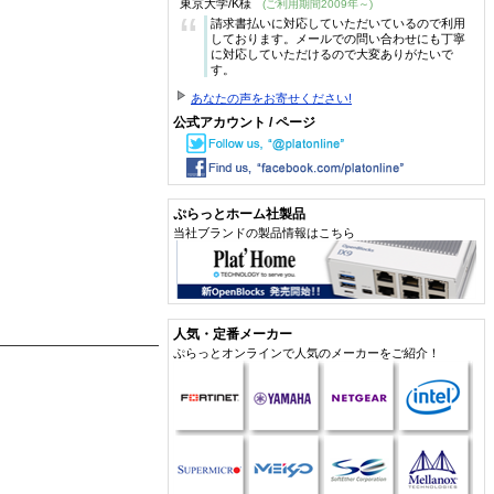
東京大学/K様
(ご利用期間2009年～)
“
請求書払いに対応していただいているので利用
しております。メールでの問い合わせにも丁寧
に対応していただけるので大変ありがたいで
す。
あなたの声をお寄せください!
公式アカウント / ページ
ぷらっとホーム社製品
当社ブランドの製品情報はこちら
人気・定番メーカー
ぷらっとオンラインで人気のメーカーをご紹介！