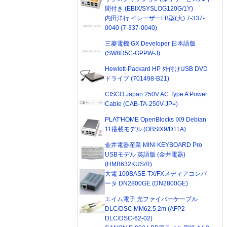
間付き (EBIX/SYSLOG120G/1Y)
内田洋行 イレーザーFB型(大) 7-337-
0040 (7-337-0040)
三菱電機 GX Developer 日本語版
(SW8D5C-GPPW-J)
Hewlett-Packard HP 外付けUSB DVD
ドライブ (701498-B21)
CISCO Japan 250V AC Type A Power
Cable (CAB-TA-250V-JP=)
PLAT'HOME OpenBlocks IX9 Debian
11搭載モデル (OBSIX9/D11A)
金井電器産業 MINI KEYBOARD Pro
USBモデル 英語版 (金井電器)
(HMB632KUS/R)
大電 100BASE-TX/FXメディアコンバ
ータ DN2800GE (DN2800GE)
エイム電子 光ファイバーケーブル
DLC/DSC MM62.5 2m (AFP2-
DLC/DSC-62-02)