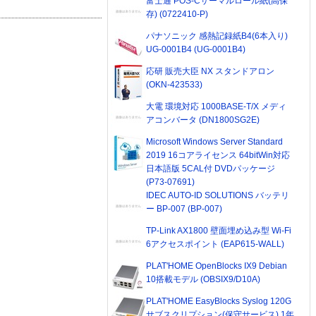
富士通 POS-Cサーマルロール紙(高保
存) (0722410-P)
パナソニック 感熱記録紙B4(6本入り)
UG-0001B4 (UG-0001B4)
応研 販売大臣 NX スタンドアロン
(OKN-423533)
大電 環境対応 1000BASE-T/X メディ
アコンバータ (DN1800SG2E)
Microsoft Windows Server Standard
2019 16コアライセンス 64bitWin対応
日本語版 5CAL付 DVDパッケージ
(P73-07691)
IDEC AUTO-ID SOLUTIONS バッテリ
ー BP-007 (BP-007)
TP-Link AX1800 壁面埋め込み型 Wi-Fi
6アクセスポイント (EAP615-WALL)
PLAT'HOME OpenBlocks IX9 Debian
10搭載モデル (OBSIX9/D10A)
PLAT'HOME EasyBlocks Syslog 120G
サブスクリプション(保守サービス) 1年