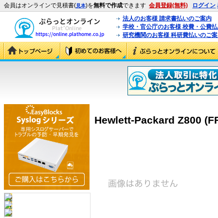
会員はオンラインで見積書(
)を
無料で作成
できます
会員登録(無料)
ログイン
見本
法人のお客様 請求書払いのご案内
学校・官公庁のお客様 校費・公費
研究機関のお客様 科研費払いのご案
Hewlett-Packard Z800 (