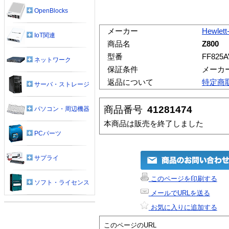
OpenBlocks
メーカー
Hewlett
IoT関連
商品名
Z800
型番
FF825A
ネットワーク
保証条件
メーカ
返品について
特定商
サーバ・ストレージ
商品番号
41281474
パソコン・周辺機器
本商品は販売を終了しました
PCパーツ
サプライ
このページを印刷する
ソフト・ライセンス
メールでURLを送る
お気に入りに追加する
このページのURL