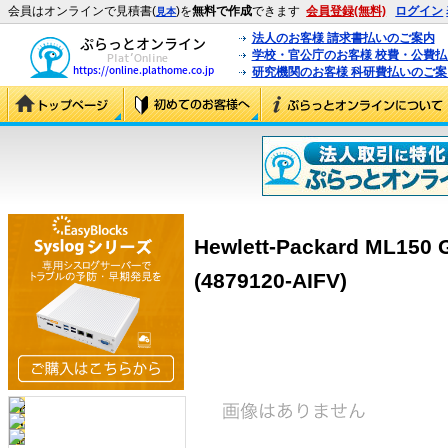
会員はオンラインで見積書(
)を
無料で作成
できます
会員登録(無料)
ログイン
見本
法人のお客様 請求書払いのご案内
学校・官公庁のお客様 校費・公費
研究機関のお客様 科研費払いのご案
Hewlett-Packard ML
(4879120-AIFV)