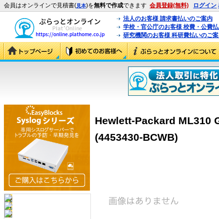
会員はオンラインで見積書(
)を
無料で作成
できます
会員登録(無料)
ログイン
見本
法人のお客様 請求書払いのご案内
学校・官公庁のお客様 校費・公費
研究機関のお客様 科研費払いのご案
Hewlett-Packard ML
(4453430-BCWB)