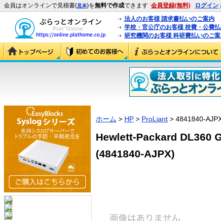
会員はオンラインで見積書(
)を
無料で作成
できます
会員登録(無料)
ログイン
見本
法人のお客様 請求書払いのご案内
学校・官公庁のお客様 校費・公費
研究機関のお客様 科研費払いのご案
ホーム
>
HP
>
ProLiant
> 4841840-AJP
Hewlett-Packard DL
(4841840-AJPX)