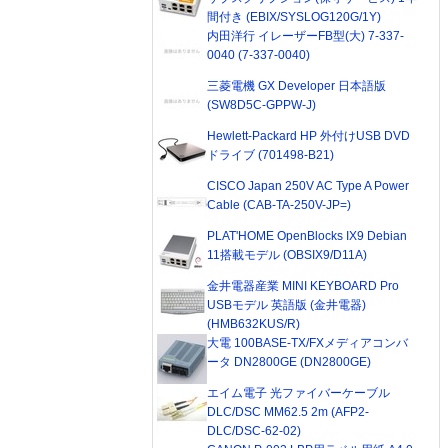
間付き (EBIX/SYSLOG120G/1Y)
内田洋行 イレーザーFB型(大) 7-337-
0040 (7-337-0040)
三菱電機 GX Developer 日本語版
(SW8D5C-GPPW-J)
Hewlett-Packard HP 外付けUSB DVD
ドライブ (701498-B21)
CISCO Japan 250V AC Type A Power
Cable (CAB-TA-250V-JP=)
PLAT'HOME OpenBlocks IX9 Debian
11搭載モデル (OBSIX9/D11A)
金井電器産業 MINI KEYBOARD Pro
USBモデル 英語版 (金井電器)
(HMB632KUS/R)
大電 100BASE-TX/FXメディアコンバ
ータ DN2800GE (DN2800GE)
エイム電子 光ファイバーケーブル
DLC/DSC MM62.5 2m (AFP2-
DLC/DSC-62-02)