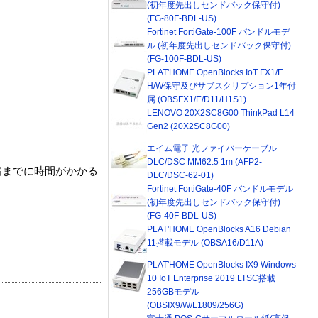
(初年度先出しセンドバック保守付)
(FG-80F-BDL-US)
Fortinet FortiGate-100F バンドルモデ
ル (初年度先出しセンドバック保守付)
(FG-100F-BDL-US)
PLAT'HOME OpenBlocks IoT FX1/E
H/W保守及びサブスクリプション1年付
属 (OBSFX1/E/D11/H1S1)
LENOVO 20X2SC8G00 ThinkPad L14
Gen2 (20X2SC8G00)
エイム電子 光ファイバーケーブル
DLC/DSC MM62.5 1m (AFP2-
着までに時間がかかる
DLC/DSC-62-01)
Fortinet FortiGate-40F バンドルモデル
(初年度先出しセンドバック保守付)
(FG-40F-BDL-US)
PLAT'HOME OpenBlocks A16 Debian
11搭載モデル (OBSA16/D11A)
PLAT'HOME OpenBlocks IX9 Windows
10 IoT Enterprise 2019 LTSC搭載
256GBモデル
(OBSIX9/W/L1809/256G)