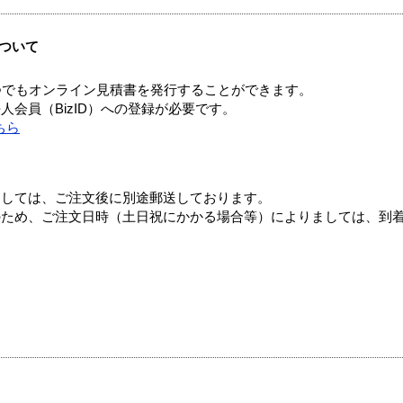
ついて
つでもオンライン見積書を発行することができます。
会員（BizID）への登録が必要です。
ちら
ましては、ご注文後に別途郵送しております。
のため、ご注文日時（土日祝にかかる場合等）によりましては、到