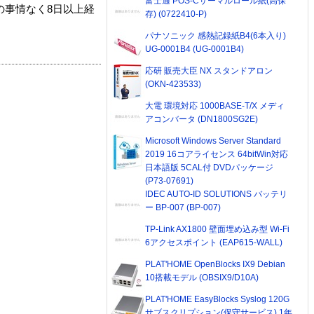
富士通 POS-Cサーマルロール紙(高保
の事情なく8日以上経
存) (0722410-P)
パナソニック 感熱記録紙B4(6本入り)
UG-0001B4 (UG-0001B4)
応研 販売大臣 NX スタンドアロン
(OKN-423533)
大電 環境対応 1000BASE-T/X メディ
アコンバータ (DN1800SG2E)
Microsoft Windows Server Standard
2019 16コアライセンス 64bitWin対応
日本語版 5CAL付 DVDパッケージ
(P73-07691)
IDEC AUTO-ID SOLUTIONS バッテリ
ー BP-007 (BP-007)
TP-Link AX1800 壁面埋め込み型 Wi-Fi
6アクセスポイント (EAP615-WALL)
PLAT'HOME OpenBlocks IX9 Debian
10搭載モデル (OBSIX9/D10A)
PLAT'HOME EasyBlocks Syslog 120G
サブスクリプション(保守サービス) 1年