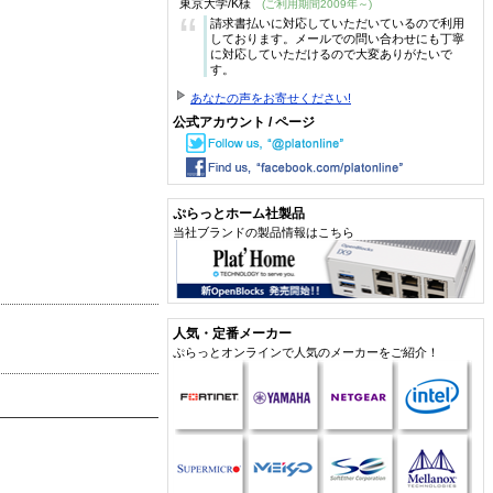
東京大学/K様
(ご利用期間2009年～)
“
請求書払いに対応していただいているので利用
しております。メールでの問い合わせにも丁寧
に対応していただけるので大変ありがたいで
す。
あなたの声をお寄せください!
公式アカウント / ページ
ぷらっとホーム社製品
当社ブランドの製品情報はこちら
人気・定番メーカー
ぷらっとオンラインで人気のメーカーをご紹介！