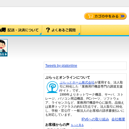
Tweets by platonline
ぷらっとオンラインについて
ぷらっとホーム株式会社
が運用する、法人取
引に特化した「業務用IT機器専門の調達支援
サイト」です。
1999年よりネットワーク機器、サーバ、スト
レージ、パソコン周辺機器、PCパーツ、ソフトウェ
ア、ライセンスなど、業務用IT機器中心に販売。品揃え
は業界トップクラスの約5.5万点です。法人取引に特化
し、学校・官公庁・一般法人のお客様の請求書後払いに
も対応しています。
IPv6への取り組み
会社概要
お客様からの声
もっと見る