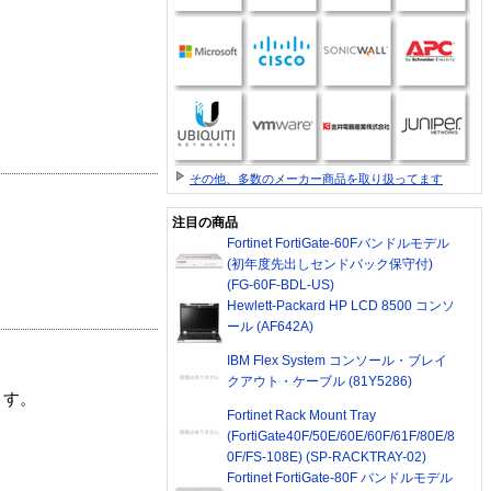
その他、多数のメーカー商品を取り扱ってます
注目の商品
Fortinet FortiGate-60Fバンドルモデル
(初年度先出しセンドバック保守付)
(FG-60F-BDL-US)
Hewlett-Packard HP LCD 8500 コンソ
ール (AF642A)
IBM Flex System コンソール・ブレイ
クアウト・ケーブル (81Y5286)
ます。
Fortinet Rack Mount Tray
(FortiGate40F/50E/60E/60F/61F/80E/8
0F/FS-108E) (SP-RACKTRAY-02)
Fortinet FortiGate-80F バンドルモデル