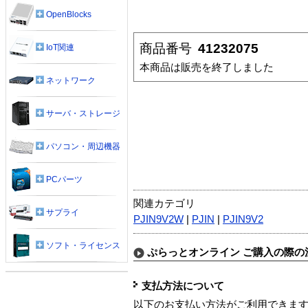
OpenBlocks
商品番号
41232075
IoT関連
本商品は販売を終了しました
ネットワーク
サーバ・ストレージ
パソコン・周辺機器
PCパーツ
関連カテゴリ
サプライ
PJIN9V2W
|
PJIN
|
PJIN9V2
ソフト・ライセンス
ぷらっとオンライン ご購入の際の
支払方法について
以下のお支払い方法がご利用できま