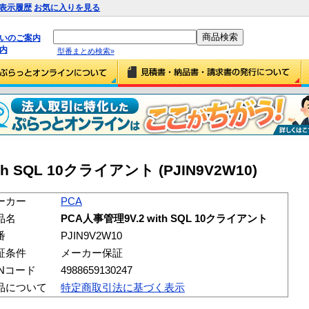
表示履歴
お気に入りを見る
払いのご案内
内
型番まとめ検索»
th SQL 10クライアント (PJIN9V2W10)
ーカー
PCA
品名
PCA人事管理9V.2 with SQL 10クライアント
番
PJIN9V2W10
証条件
メーカー保証
ANコード
4988659130247
品について
特定商取引法に基づく表示