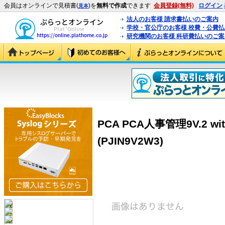
会員はオンラインで見積書(
)を
無料で作成
できます
会員登録(無料)
ログイン
見本
法人のお客様 請求書払いのご案内
学校・官公庁のお客様 校費・公費
研究機関のお客様 科研費払いのご案
PCA PCA人事管理9V.2 w
(PJIN9V2W3)