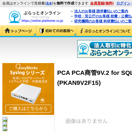
会員はオンラインで見積書(
)を
無料で作成
できます
会員登録(無料)
ログイン
見本
法人のお客様 請求書払いのご案内
学校・官公庁のお客様 校費・公費
研究機関のお客様 科研費払いのご案
PCA PCA商管9V.2 for 
(PKAN9V2F15)