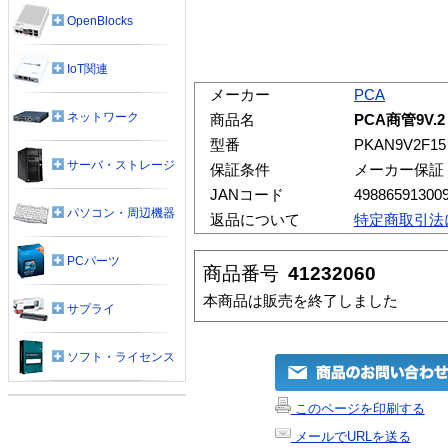
OpenBlocks
IoT関連
メーカー
PCA
ネットワーク
商品名
PCA商管9V.2
型番
PKAN9V2F15
サーバ・ストレージ
保証条件
メーカー保証
JANコード
49886591300
パソコン・周辺機器
返品について
特定商取引法
PCパーツ
商品番号
41232060
本商品は販売を終了しました
サプライ
ソフト・ライセンス
このページを印刷する
メールでURLを送る