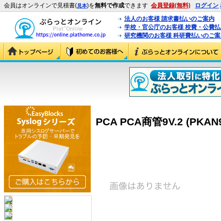
会員はオンラインで見積書(
)を
無料で作成
できます
会員登録(無料)
ログイン
見本
法人のお客様 請求書払いのご案内
学校・官公庁のお客様 校費・公費
研究機関のお客様 科研費払いのご案
PCA PCA商管9V.2 (PKAN