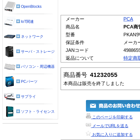
OpenBlocks
メーカー
PCA
IoT関連
商品名
PCA商管
型番
PKAN9
ネットワーク
保証条件
メーカ
JANコード
498865
サーバ・ストレージ
返品について
特定商
パソコン・周辺機器
商品番号
41232055
PCパーツ
本商品は販売を終了しました
サプライ
ソフト・ライセンス
このページを印刷する
メールでURLを送る
お気に入りに追加する