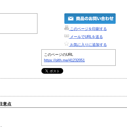
このページを印刷する
メールでURLを送る
お気に入りに追加する
このページのURL
https://plth.me/41232051
注意点
す。