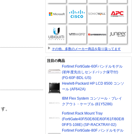
その他、多数のメーカー商品を取り扱ってます
注目の商品
Fortinet FortiGate-60Fバンドルモデル
(初年度先出しセンドバック保守付)
(FG-60F-BDL-US)
Hewlett-Packard HP LCD 8500 コンソ
ール (AF642A)
IBM Flex System コンソール・ブレイ
クアウト・ケーブル (81Y5286)
ます。
Fortinet Rack Mount Tray
(FortiGate40F/50E/60E/60F/61F/80E/8
0F/FS-108E) (SP-RACKTRAY-02)
Fortinet FortiGate-80F バンドルモデル