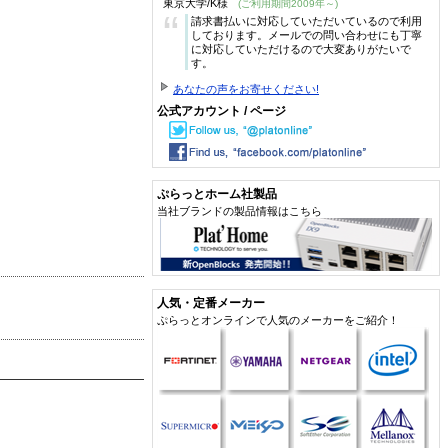
東京大学/K様
(ご利用期間2009年～)
“
請求書払いに対応していただいているので利用
しております。メールでの問い合わせにも丁寧
に対応していただけるので大変ありがたいで
す。
あなたの声をお寄せください!
公式アカウント / ページ
ぷらっとホーム社製品
当社ブランドの製品情報はこちら
人気・定番メーカー
ぷらっとオンラインで人気のメーカーをご紹介！