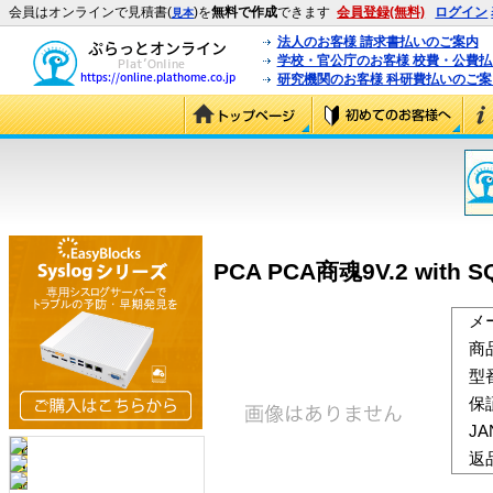
会員はオンラインで見積書(
)を
無料で作成
できます
会員登録(無料)
ログイン
見本
法人のお客様 請求書払いのご案内
学校・官公庁のお客様 校費・公費
研究機関のお客様 科研費払いのご案
PCA PCA商魂9V.2 with
メ
商
型
保
J
返