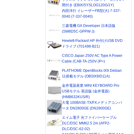
間付き (EBIX/SYSLOG120G/1Y)
内田洋行 イレーザーFB型(大) 7-337-
0040 (7-337-0040)
三菱電機 GX Developer 日本語版
(SW8D5C-GPPW-J)
Hewlett-Packard HP 外付けUSB DVD
ドライブ (701498-B21)
CISCO Japan 250V AC Type A Power
Cable (CAB-TA-250V-JP=)
PLAT'HOME OpenBlocks IX9 Debian
11搭載モデル (OBSIX9/D11A)
金井電器産業 MINI KEYBOARD Pro
USBモデル 英語版 (金井電器)
(HMB632KUS/R)
大電 100BASE-TX/FXメディアコンバ
ータ DN2800GE (DN2800GE)
エイム電子 光ファイバーケーブル
DLC/DSC MM62.5 2m (AFP2-
DLC/DSC-62-02)