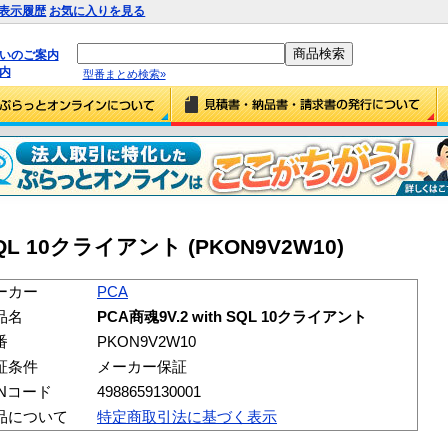
表示履歴
お気に入りを見る
払いのご案内
内
型番まとめ検索»
 SQL 10クライアント (PKON9V2W10)
ーカー
PCA
品名
PCA商魂9V.2 with SQL 10クライアント
番
PKON9V2W10
証条件
メーカー保証
ANコード
4988659130001
品について
特定商取引法に基づく表示