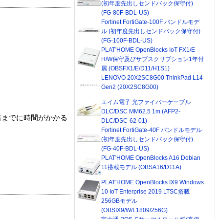
(初年度先出しセンドバック保守付)
(FG-80F-BDL-US)
Fortinet FortiGate-100F バンドルモデ
ル (初年度先出しセンドバック保守付)
(FG-100F-BDL-US)
PLAT'HOME OpenBlocks IoT FX1/E
H/W保守及びサブスクリプション1年付
属 (OBSFX1/E/D11/H1S1)
LENOVO 20X2SC8G00 ThinkPad L14
Gen2 (20X2SC8G00)
エイム電子 光ファイバーケーブル
DLC/DSC MM62.5 1m (AFP2-
着までに時間がかかる
DLC/DSC-62-01)
Fortinet FortiGate-40F バンドルモデル
(初年度先出しセンドバック保守付)
(FG-40F-BDL-US)
PLAT'HOME OpenBlocks A16 Debian
11搭載モデル (OBSA16/D11A)
PLAT'HOME OpenBlocks IX9 Windows
10 IoT Enterprise 2019 LTSC搭載
256GBモデル
(OBSIX9/W/L1809/256G)