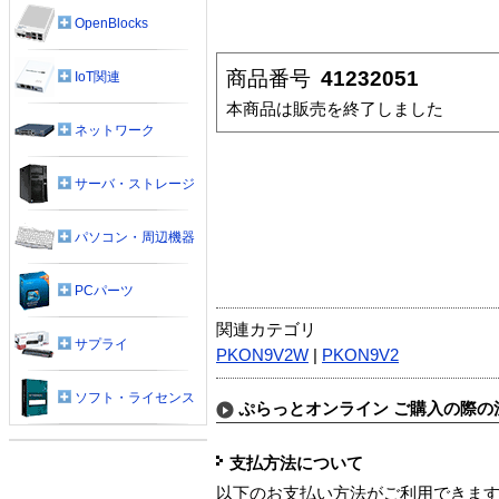
OpenBlocks
商品番号
41232051
IoT関連
本商品は販売を終了しました
ネットワーク
サーバ・ストレージ
パソコン・周辺機器
PCパーツ
関連カテゴリ
サプライ
PKON9V2W
|
PKON9V2
ソフト・ライセンス
ぷらっとオンライン ご購入の際の
支払方法について
以下のお支払い方法がご利用できま