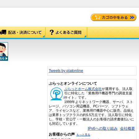
Tweets by platonline
ぷらっとオンラインについて
ぷらっとホーム株式会社
が運用する、法人取
引に特化した「業務用IT機器専門の調達支援
サイト」です。
1999年よりネットワーク機器、サーバ、スト
レージ、パソコン周辺機器、PCパーツ、ソフトウェ
ア、ライセンスなど、業務用IT機器中心に販売。品揃え
は業界トップクラスの約5.5万点です。法人取引に特化
し、学校・官公庁・一般法人のお客様の請求書後払いに
も対応しています。
IPv6への取り組み
会社概要
お客様からの声
もっと見る