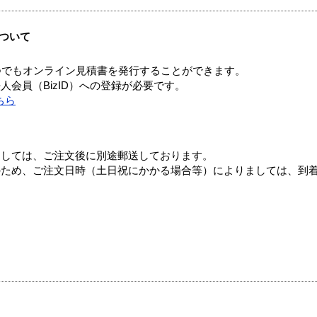
ついて
つでもオンライン見積書を発行することができます。
会員（BizID）への登録が必要です。
ちら
ましては、ご注文後に別途郵送しております。
のため、ご注文日時（土日祝にかかる場合等）によりましては、到