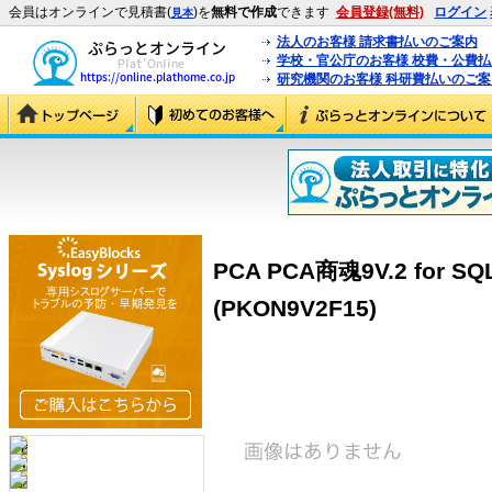
会員はオンラインで見積書(
)を
無料で作成
できます
会員登録(無料)
ログイン
見本
法人のお客様 請求書払いのご案内
学校・官公庁のお客様 校費・公費
研究機関のお客様 科研費払いのご案
PCA PCA商魂9V.2 for 
(PKON9V2F15)