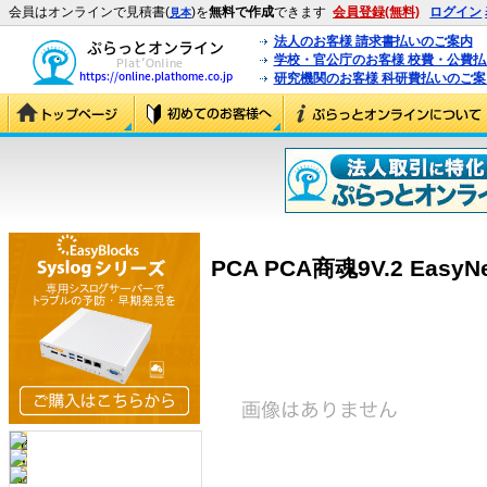
会員はオンラインで見積書(
)を
無料で作成
できます
会員登録(無料)
ログイン
見本
法人のお客様 請求書払いのご案内
学校・官公庁のお客様 校費・公費
研究機関のお客様 科研費払いのご案
PCA PCA商魂9V.2 EasyNe