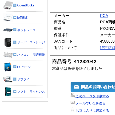
OpenBlocks
メーカー
PCA
IoT関連
商品名
PCA商魂9
型番
PKON9
ネットワーク
保証条件
メーカ
JANコード
4988659
サーバ・ストレージ
返品について
特定商
パソコン・周辺機器
商品番号
41232042
PCパーツ
本商品は販売を終了しました
サプライ
ソフト・ライセンス
このページを印刷する
メールでURLを送る
お気に入りに追加する