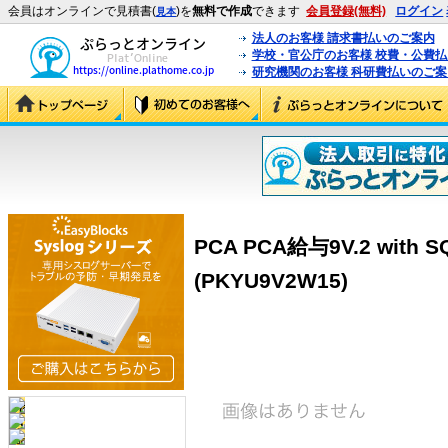
会員はオンラインで見積書(
)を
無料で作成
できます
会員登録(無料)
ログイン
見本
法人のお客様 請求書払いのご案内
学校・官公庁のお客様 校費・公費
研究機関のお客様 科研費払いのご案
PCA PCA給与9V.2 with
(PKYU9V2W15)