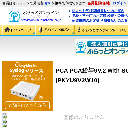
会員はオンラインで見積書(
)を
無料で作成
できます
会員登録(無料)
ログイン
見本
法人のお客様 請求書払いのご案内
学校・官公庁のお客様 校費・公費
研究機関のお客様 科研費払いのご案
PCA PCA給与9V.2 with
(PKYU9V2W10)