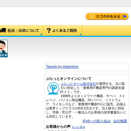
Tweets by platonline
ぷらっとオンラインについて
ぷらっとホーム株式会社
が運用する、法人取
引に特化した「業務用IT機器専門の調達支援
サイト」です。
1999年よりネットワーク機器、サーバ、スト
レージ、パソコン周辺機器、PCパーツ、ソフトウェ
ア、ライセンスなど、業務用IT機器中心に販売。品揃え
は業界トップクラスの約5.5万点です。法人取引に特化
し、学校・官公庁・一般法人のお客様の請求書後払いに
も対応しています。
IPv6への取り組み
会社概要
お客様からの声
もっと見る