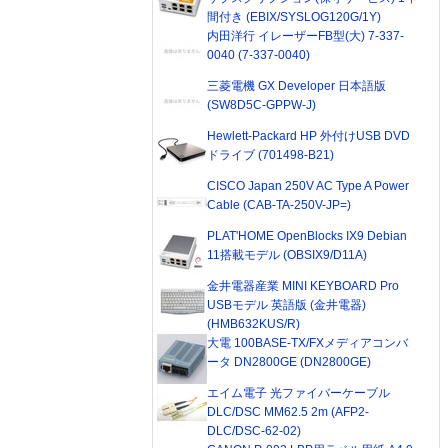
間付き (EBIX/SYSLOG120G/1Y)
内田洋行 イレーザーFB型(大) 7-337-
0040 (7-337-0040)
三菱電機 GX Developer 日本語版
(SW8D5C-GPPW-J)
Hewlett-Packard HP 外付けUSB DVD
ドライブ (701498-B21)
CISCO Japan 250V AC Type A Power
Cable (CAB-TA-250V-JP=)
PLAT'HOME OpenBlocks IX9 Debian
11搭載モデル (OBSIX9/D11A)
金井電器産業 MINI KEYBOARD Pro
USBモデル 英語版 (金井電器)
(HMB632KUS/R)
大電 100BASE-TX/FXメディアコンバ
ータ DN2800GE (DN2800GE)
エイム電子 光ファイバーケーブル
DLC/DSC MM62.5 2m (AFP2-
DLC/DSC-62-02)