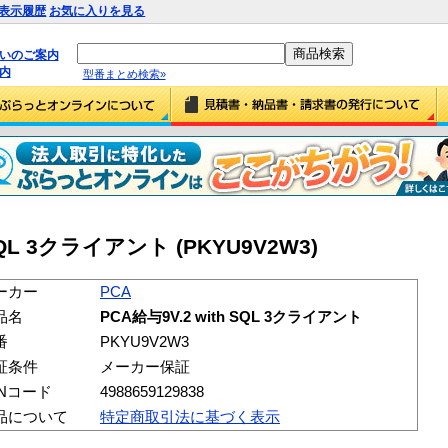
表示履歴
お気に入りを見る
払いのご案内
内
型番まとめ検索»
 SQL 3クライアント (PKYU9V2W3)
ーカー
PCA
品名
PCA給与9V.2 with SQL 3クライアント
番
PKYU9V2W3
証条件
メーカー保証
ANコード
4988659129838
品について
特定商取引法に基づく表示