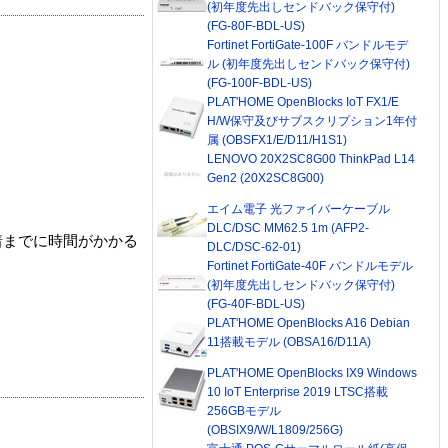
(初年度先出しセンドバック保守付)
(FG-80F-BDL-US)
Fortinet FortiGate-100F バンドルモデ
ル (初年度先出しセンドバック保守付)
(FG-100F-BDL-US)
PLAT'HOME OpenBlocks IoT FX1/E
H/W保守及びサブスクリプション1年付
属 (OBSFX1/E/D11/H1S1)
LENOVO 20X2SC8G00 ThinkPad L14
Gen2 (20X2SC8G00)
エイム電子 光ファイバーケーブル
DLC/DSC MM62.5 1m (AFP2-
着までに時間がかかる
DLC/DSC-62-01)
Fortinet FortiGate-40F バンドルモデル
(初年度先出しセンドバック保守付)
(FG-40F-BDL-US)
PLAT'HOME OpenBlocks A16 Debian
11搭載モデル (OBSA16/D11A)
PLAT'HOME OpenBlocks IX9 Windows
10 IoT Enterprise 2019 LTSC搭載
256GBモデル
(OBSIX9/W/L1809/256G)