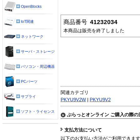
OpenBlocks
商品番号
41232034
IoT関連
本商品は販売を終了しました
ネットワーク
サーバ・ストレージ
パソコン・周辺機器
PCパーツ
関連カテゴリ
サプライ
PKYU9V2W
|
PKYU9V2
ソフト・ライセンス
ぷらっとオンライン ご購入の際の
支払方法について
以下のお支払い方法がご利用できま