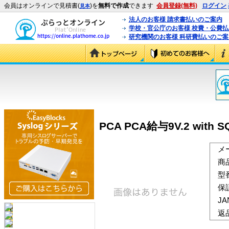
会員はオンラインで見積書(
)を
無料で作成
できます
会員登録(無料)
ログイン
見本
法人のお客様 請求書払いのご案内
学校・官公庁のお客様 校費・公費
研究機関のお客様 科研費払いのご案
PCA PCA給与9V.2 with
メ
商
型
保
J
返