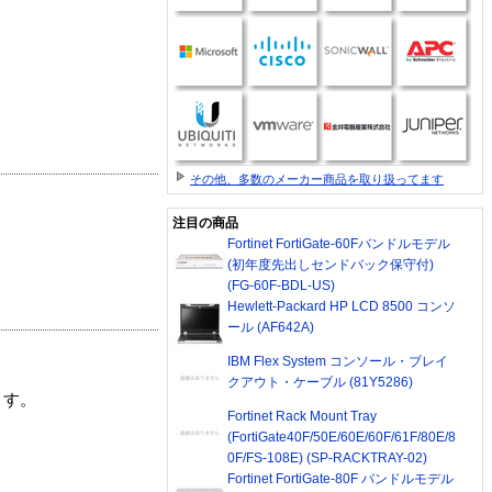
その他、多数のメーカー商品を取り扱ってます
注目の商品
Fortinet FortiGate-60Fバンドルモデル
(初年度先出しセンドバック保守付)
(FG-60F-BDL-US)
Hewlett-Packard HP LCD 8500 コンソ
ール (AF642A)
IBM Flex System コンソール・ブレイ
クアウト・ケーブル (81Y5286)
ます。
Fortinet Rack Mount Tray
(FortiGate40F/50E/60E/60F/61F/80E/8
0F/FS-108E) (SP-RACKTRAY-02)
Fortinet FortiGate-80F バンドルモデル