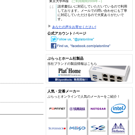
東京大学/K様
(ご利用期間2009年～)
“
請求書払いに対応していただいているので利用
しております。メールでの問い合わせにも丁寧
に対応していただけるので大変ありがたいで
す。
あなたの声をお寄せください!
公式アカウント / ページ
ぷらっとホーム社製品
当社ブランドの製品情報はこちら
人気・定番メーカー
ぷらっとオンラインで人気のメーカーをご紹介！