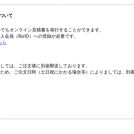
ついて
つでもオンライン見積書を発行することができます。
会員（BizID）への登録が必要です。
ちら
ましては、ご注文後に別途郵送しております。
のため、ご注文日時（土日祝にかかる場合等）によりましては、到