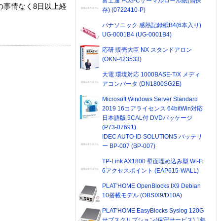
富士通 POS-Cサーマルロール紙(高保
の事情なく8日以上経
存) (0722410-P)
パナソニック 感熱記録紙B4(6本入り)
UG-0001B4 (UG-0001B4)
応研 販売大臣 NX スタンドアロン
(OKN-423533)
大電 環境対応 1000BASE-T/X メディ
アコンバータ (DN1800SG2E)
Microsoft Windows Server Standard
2019 16コアライセンス 64bitWin対応
日本語版 5CAL付 DVDパッケージ
(P73-07691)
IDEC AUTO-ID SOLUTIONS バッテリ
ー BP-007 (BP-007)
TP-Link AX1800 壁面埋め込み型 Wi-Fi
6アクセスポイント (EAP615-WALL)
PLAT'HOME OpenBlocks IX9 Debian
10搭載モデル (OBSIX9/D10A)
PLAT'HOME EasyBlocks Syslog 120G
サブスクリプション(保守サービス) 1年