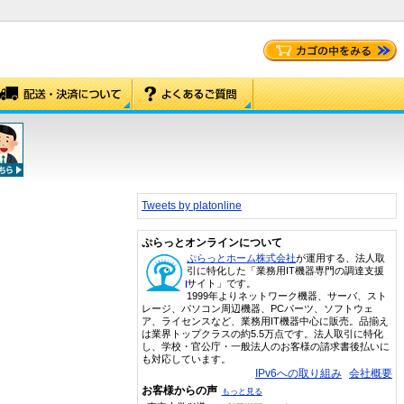
Tweets by platonline
ぷらっとオンラインについて
ぷらっとホーム株式会社
が運用する、法人取
引に特化した「業務用IT機器専門の調達支援
サイト」です。
1999年よりネットワーク機器、サーバ、スト
レージ、パソコン周辺機器、PCパーツ、ソフトウェ
ア、ライセンスなど、業務用IT機器中心に販売。品揃え
は業界トップクラスの約5.5万点です。法人取引に特化
し、学校・官公庁・一般法人のお客様の請求書後払いに
も対応しています。
IPv6への取り組み
会社概要
お客様からの声
もっと見る