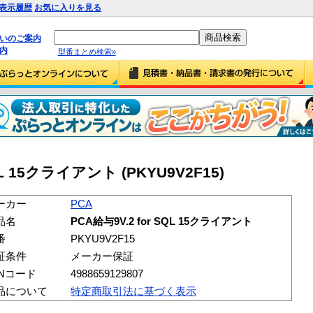
表示履歴
お気に入りを見る
払いのご案内
内
型番まとめ検索»
SQL 15クライアント (PKYU9V2F15)
ーカー
PCA
品名
PCA給与9V.2 for SQL 15クライアント
番
PKYU9V2F15
証条件
メーカー保証
ANコード
4988659129807
品について
特定商取引法に基づく表示