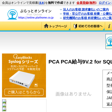
会員はオンラインで見積書(
)を
無料で作成
できます
会員登録(無料)
ログイン
見本
法人のお客様 請求書払いのご案内
学校・官公庁のお客様 校費・公費
研究機関のお客様 科研費払いのご案
PCA PCA給与9V.2 for 
メ
商
型
保
J
返