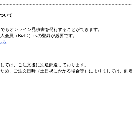
ついて
つでもオンライン見積書を発行することができます。
会員（BizID）への登録が必要です。
ちら
ましては、ご注文後に別途郵送しております。
のため、ご注文日時（土日祝にかかる場合等）によりましては、到