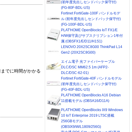
(初年度先出しセンドバック保守付)
(FG-80F-BDL-US)
Fortinet FortiGate-100F バンドルモデ
ル (初年度先出しセンドバック保守付)
(FG-100F-BDL-US)
PLAT'HOME OpenBlocks IoT FX1/E
H/W保守及びサブスクリプション1年付
属 (OBSFX1/E/D11/H1S1)
LENOVO 20X2SC8G00 ThinkPad L14
Gen2 (20X2SC8G00)
エイム電子 光ファイバーケーブル
DLC/DSC MM62.5 1m (AFP2-
着までに時間がかかる
DLC/DSC-62-01)
Fortinet FortiGate-40F バンドルモデル
(初年度先出しセンドバック保守付)
(FG-40F-BDL-US)
PLAT'HOME OpenBlocks A16 Debian
11搭載モデル (OBSA16/D11A)
PLAT'HOME OpenBlocks IX9 Windows
10 IoT Enterprise 2019 LTSC搭載
256GBモデル
(OBSIX9/W/L1809/256G)