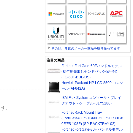
その他、多数のメーカー商品を取り扱ってます
注目の商品
Fortinet FortiGate-60Fバンドルモデル
(初年度先出しセンドバック保守付)
(FG-60F-BDL-US)
Hewlett-Packard HP LCD 8500 コンソ
ール (AF642A)
IBM Flex System コンソール・ブレイ
クアウト・ケーブル (81Y5286)
ます。
Fortinet Rack Mount Tray
(FortiGate40F/50E/60E/60F/61F/80E/8
0F/FS-108E) (SP-RACKTRAY-02)
Fortinet FortiGate-80F バンドルモデル