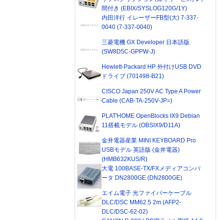
間付き (EBIX/SYSLOG120G/1Y)
内田洋行 イレーザーFB型(大) 7-337-
0040 (7-337-0040)
三菱電機 GX Developer 日本語版
(SW8D5C-GPPW-J)
Hewlett-Packard HP 外付けUSB DVD
ドライブ (701498-B21)
CISCO Japan 250V AC Type A Power
Cable (CAB-TA-250V-JP=)
PLAT'HOME OpenBlocks IX9 Debian
11搭載モデル (OBSIX9/D11A)
金井電器産業 MINI KEYBOARD Pro
USBモデル 英語版 (金井電器)
(HMB632KUS/R)
大電 100BASE-TX/FXメディアコンバ
ータ DN2800GE (DN2800GE)
エイム電子 光ファイバーケーブル
DLC/DSC MM62.5 2m (AFP2-
DLC/DSC-62-02)