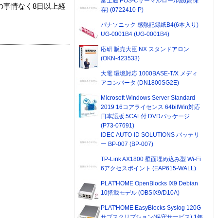
富士通 POS-Cサーマルロール紙(高保
の事情なく8日以上経
存) (0722410-P)
パナソニック 感熱記録紙B4(6本入り)
UG-0001B4 (UG-0001B4)
応研 販売大臣 NX スタンドアロン
(OKN-423533)
大電 環境対応 1000BASE-T/X メディ
アコンバータ (DN1800SG2E)
Microsoft Windows Server Standard
2019 16コアライセンス 64bitWin対応
日本語版 5CAL付 DVDパッケージ
(P73-07691)
IDEC AUTO-ID SOLUTIONS バッテリ
ー BP-007 (BP-007)
TP-Link AX1800 壁面埋め込み型 Wi-Fi
6アクセスポイント (EAP615-WALL)
PLAT'HOME OpenBlocks IX9 Debian
10搭載モデル (OBSIX9/D10A)
PLAT'HOME EasyBlocks Syslog 120G
サブスクリプション(保守サービス) 1年