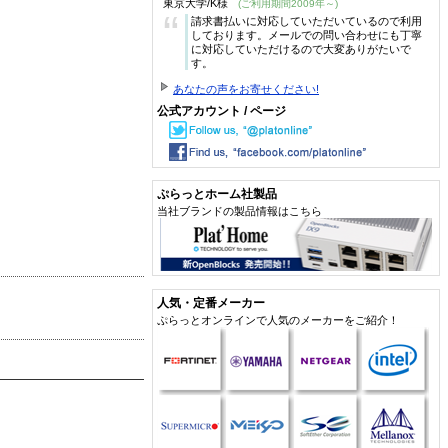
東京大学/K様
(ご利用期間2009年～)
“
請求書払いに対応していただいているので利用
しております。メールでの問い合わせにも丁寧
に対応していただけるので大変ありがたいで
す。
あなたの声をお寄せください!
公式アカウント / ページ
ぷらっとホーム社製品
当社ブランドの製品情報はこちら
人気・定番メーカー
ぷらっとオンラインで人気のメーカーをご紹介！