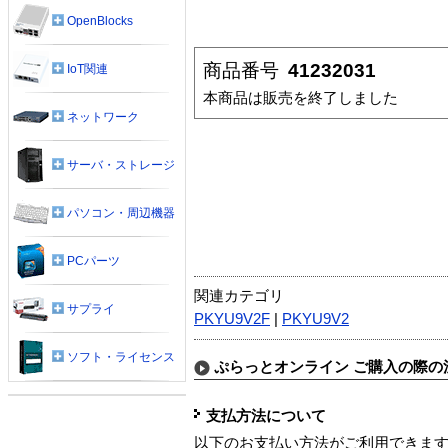
OpenBlocks
商品番号
41232031
IoT関連
本商品は販売を終了しました
ネットワーク
サーバ・ストレージ
パソコン・周辺機器
PCパーツ
関連カテゴリ
サプライ
PKYU9V2F
|
PKYU9V2
ソフト・ライセンス
ぷらっとオンライン ご購入の際の
支払方法について
以下のお支払い方法がご利用できま