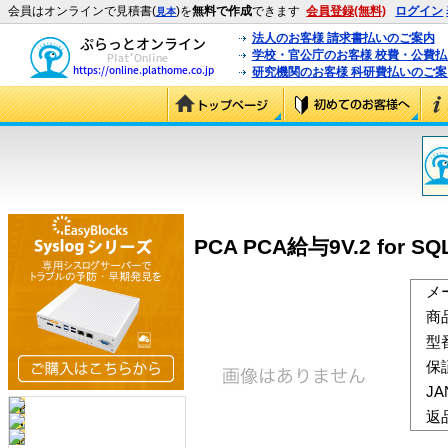
会員はオンラインで見積書(
)を
無料で作成
できます
会員登録(無料)
ログイン
見本
法人のお客様 請求書払いのご案内
学校・官公庁のお客様 校費・公費
研究機関のお客様 科研費払いのご案
PCA PCA給与9V.2 for 
メ
商
型
保
J
返