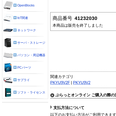
OpenBlocks
商品番号
41232030
IoT関連
本商品は販売を終了しました
ネットワーク
サーバ・ストレージ
パソコン・周辺機器
PCパーツ
関連カテゴリ
サプライ
PKYU9V2F
|
PKYU9V2
ソフト・ライセンス
ぷらっとオンライン ご購入の際の
支払方法について
以下のお支払い方法がご利用できま