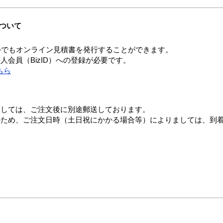
ついて
つでもオンライン見積書を発行することができます。
会員（BizID）への登録が必要です。
ちら
ましては、ご注文後に別途郵送しております。
のため、ご注文日時（土日祝にかかる場合等）によりましては、到