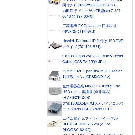
間付き (EBIX/SYSLOG120G/1Y)
内田洋行 イレーザーFB型(大) 7-337-
0040 (7-337-0040)
三菱電機 GX Developer 日本語版
(SW8D5C-GPPW-J)
Hewlett-Packard HP 外付けUSB DVD
ドライブ (701498-B21)
CISCO Japan 250V AC Type A Power
Cable (CAB-TA-250V-JP=)
PLAT'HOME OpenBlocks IX9 Debian
11搭載モデル (OBSIX9/D11A)
金井電器産業 MINI KEYBOARD Pro
USBモデル 英語版 (金井電器)
(HMB632KUS/R)
大電 100BASE-TX/FXメディアコンバ
ータ DN2800GE (DN2800GE)
エイム電子 光ファイバーケーブル
DLC/DSC MM62.5 2m (AFP2-
DLC/DSC-62-02)