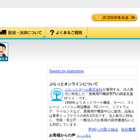
Tweets by platonline
ぷらっとオンラインについて
ぷらっとホーム株式会社
が運用する、法人取
引に特化した「業務用IT機器専門の調達支援
サイト」です。
1999年よりネットワーク機器、サーバ、スト
レージ、パソコン周辺機器、PCパーツ、ソフトウェ
ア、ライセンスなど、業務用IT機器中心に販売。品揃え
は業界トップクラスの約5.5万点です。法人取引に特化
し、学校・官公庁・一般法人のお客様の請求書後払いに
も対応しています。
IPv6への取り組み
会社概要
お客様からの声
もっと見る