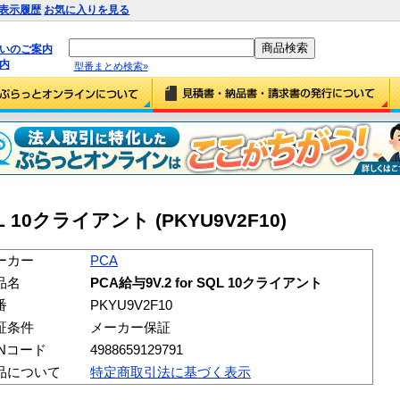
表示履歴
お気に入りを見る
払いのご案内
内
型番まとめ検索»
SQL 10クライアント (PKYU9V2F10)
ーカー
PCA
品名
PCA給与9V.2 for SQL 10クライアント
番
PKYU9V2F10
証条件
メーカー保証
ANコード
4988659129791
品について
特定商取引法に基づく表示