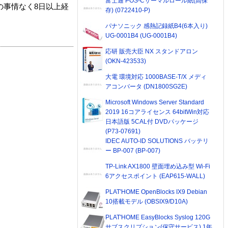
富士通 POS-Cサーマルロール紙(高保
の事情なく8日以上経
存) (0722410-P)
パナソニック 感熱記録紙B4(6本入り)
UG-0001B4 (UG-0001B4)
応研 販売大臣 NX スタンドアロン
(OKN-423533)
大電 環境対応 1000BASE-T/X メディ
アコンバータ (DN1800SG2E)
Microsoft Windows Server Standard
2019 16コアライセンス 64bitWin対応
日本語版 5CAL付 DVDパッケージ
(P73-07691)
IDEC AUTO-ID SOLUTIONS バッテリ
ー BP-007 (BP-007)
TP-Link AX1800 壁面埋め込み型 Wi-Fi
6アクセスポイント (EAP615-WALL)
PLAT'HOME OpenBlocks IX9 Debian
10搭載モデル (OBSIX9/D10A)
PLAT'HOME EasyBlocks Syslog 120G
サブスクリプション(保守サービス) 1年