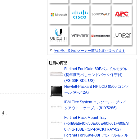
その他、多数のメーカー商品を取り扱ってます
注目の商品
Fortinet FortiGate-60Fバンドルモデル
(初年度先出しセンドバック保守付)
(FG-60F-BDL-US)
Hewlett-Packard HP LCD 8500 コンソ
ール (AF642A)
IBM Flex System コンソール・ブレイ
クアウト・ケーブル (81Y5286)
ます。
Fortinet Rack Mount Tray
(FortiGate40F/50E/60E/60F/61F/80E/8
0F/FS-108E) (SP-RACKTRAY-02)
Fortinet FortiGate-80F バンドルモデル