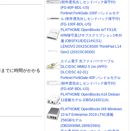
(初年度先出しセンドバック保守付)
(FG-80F-BDL-US)
Fortinet FortiGate-100F バンドルモデ
ル (初年度先出しセンドバック保守付)
(FG-100F-BDL-US)
PLAT'HOME OpenBlocks IoT FX1/E
H/W保守及びサブスクリプション1年付
属 (OBSFX1/E/D11/H1S1)
LENOVO 20X2SC8G00 ThinkPad L14
Gen2 (20X2SC8G00)
エイム電子 光ファイバーケーブル
DLC/DSC MM62.5 1m (AFP2-
着までに時間がかかる
DLC/DSC-62-01)
Fortinet FortiGate-40F バンドルモデル
(初年度先出しセンドバック保守付)
(FG-40F-BDL-US)
PLAT'HOME OpenBlocks A16 Debian
11搭載モデル (OBSA16/D11A)
PLAT'HOME OpenBlocks IX9 Windows
10 IoT Enterprise 2019 LTSC搭載
256GBモデル
(OBSIX9/W/L1809/256G)