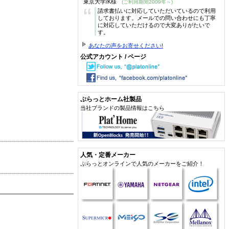
東京大学/K様
(ご利用期間2009年～)
“
請求書払いに対応していただいているので利用
しております。メールでの問い合わせにも丁寧
に対応していただけるので大変ありがたいで
す。
あなたの声をお寄せください!
公式アカウント / ページ
ぷらっとホーム社製品
当社ブランドの製品情報はこちら
人気・定番メーカー
ぷらっとオンラインで人気のメーカーをご紹介！