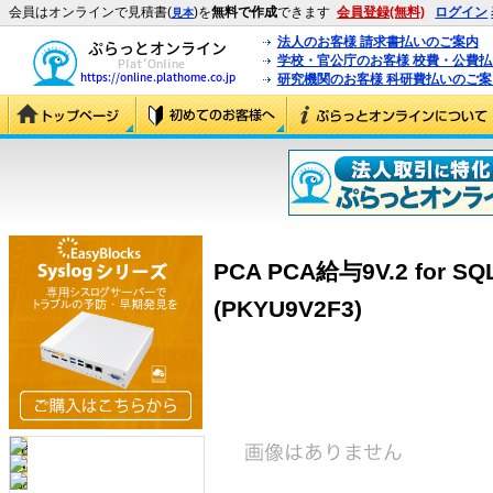
会員はオンラインで見積書(
)を
無料で作成
できます
会員登録(無料)
ログイン
見本
法人のお客様 請求書払いのご案内
学校・官公庁のお客様 校費・公費
研究機関のお客様 科研費払いのご案
PCA PCA給与9V.2 for
(PKYU9V2F3)