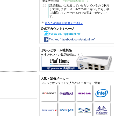
東京大学/K様
(ご利用期間2009年～)
“
請求書払いに対応していただいているので利用
しております。メールでの問い合わせにも丁寧
に対応していただけるので大変ありがたいで
す。
あなたの声をお寄せください!
公式アカウント / ページ
ぷらっとホーム社製品
当社ブランドの製品情報はこちら
人気・定番メーカー
ぷらっとオンラインで人気のメーカーをご紹介！