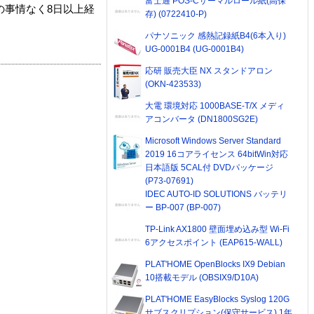
富士通 POS-Cサーマルロール紙(高保
の事情なく8日以上経
存) (0722410-P)
パナソニック 感熱記録紙B4(6本入り)
UG-0001B4 (UG-0001B4)
応研 販売大臣 NX スタンドアロン
(OKN-423533)
大電 環境対応 1000BASE-T/X メディ
アコンバータ (DN1800SG2E)
Microsoft Windows Server Standard
2019 16コアライセンス 64bitWin対応
日本語版 5CAL付 DVDパッケージ
(P73-07691)
IDEC AUTO-ID SOLUTIONS バッテリ
ー BP-007 (BP-007)
TP-Link AX1800 壁面埋め込み型 Wi-Fi
6アクセスポイント (EAP615-WALL)
PLAT'HOME OpenBlocks IX9 Debian
10搭載モデル (OBSIX9/D10A)
PLAT'HOME EasyBlocks Syslog 120G
サブスクリプション(保守サービス) 1年