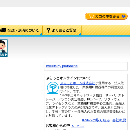
Tweets by platonline
ぷらっとオンラインについて
ぷらっとホーム株式会社
が運用する、法人取
引に特化した「業務用IT機器専門の調達支援
サイト」です。
1999年よりネットワーク機器、サーバ、スト
レージ、パソコン周辺機器、PCパーツ、ソフトウェ
ア、ライセンスなど、業務用IT機器中心に販売。品揃え
は業界トップクラスの約5.5万点です。法人取引に特化
し、学校・官公庁・一般法人のお客様の請求書後払いに
も対応しています。
IPv6への取り組み
会社概要
お客様からの声
もっと見る