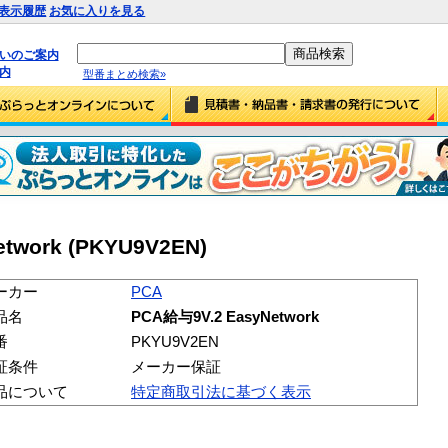
表示履歴
お気に入りを見る
払いのご案内
内
型番まとめ検索»
twork (PKYU9V2EN)
ーカー
PCA
品名
PCA給与9V.2 EasyNetwork
番
PKYU9V2EN
証条件
メーカー保証
品について
特定商取引法に基づく表示