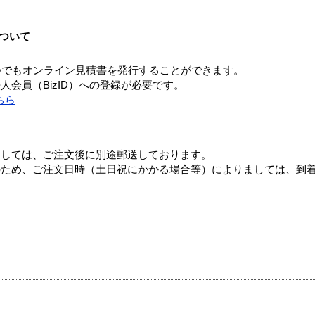
ついて
つでもオンライン見積書を発行することができます。
会員（BizID）への登録が必要です。
ちら
ましては、ご注文後に別途郵送しております。
のため、ご注文日時（土日祝にかかる場合等）によりましては、到