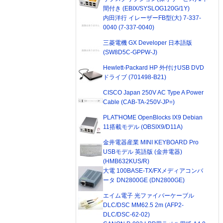
間付き (EBIX/SYSLOG120G/1Y)
内田洋行 イレーザーFB型(大) 7-337-
0040 (7-337-0040)
三菱電機 GX Developer 日本語版
(SW8D5C-GPPW-J)
Hewlett-Packard HP 外付けUSB DVD
ドライブ (701498-B21)
CISCO Japan 250V AC Type A Power
Cable (CAB-TA-250V-JP=)
PLAT'HOME OpenBlocks IX9 Debian
11搭載モデル (OBSIX9/D11A)
金井電器産業 MINI KEYBOARD Pro
USBモデル 英語版 (金井電器)
(HMB632KUS/R)
大電 100BASE-TX/FXメディアコンバ
ータ DN2800GE (DN2800GE)
エイム電子 光ファイバーケーブル
DLC/DSC MM62.5 2m (AFP2-
DLC/DSC-62-02)