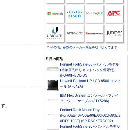
その他、多数のメーカー商品を取り扱ってます
注目の商品
Fortinet FortiGate-60Fバンドルモデル
(初年度先出しセンドバック保守付)
(FG-60F-BDL-US)
Hewlett-Packard HP LCD 8500 コンソ
ール (AF642A)
IBM Flex System コンソール・ブレイ
クアウト・ケーブル (81Y5286)
ます。
Fortinet Rack Mount Tray
(FortiGate40F/50E/60E/60F/61F/80E/8
0F/FS-108E) (SP-RACKTRAY-02)
Fortinet FortiGate-80F バンドルモデル