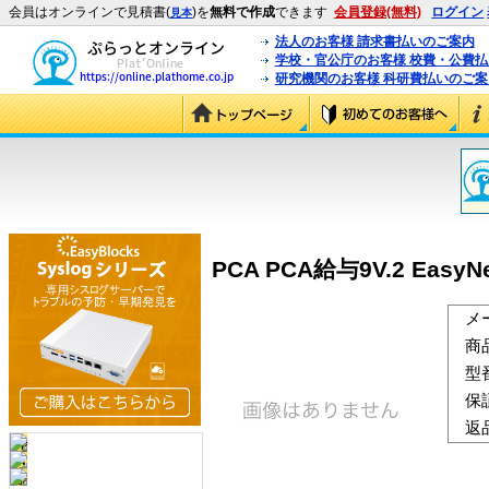
会員はオンラインで見積書(
)を
無料で作成
できます
会員登録(無料)
ログイン
見本
法人のお客様 請求書払いのご案内
学校・官公庁のお客様 校費・公費
研究機関のお客様 科研費払いのご案
PCA PCA給与9V.2 EasyNe
メ
商
型
保
返