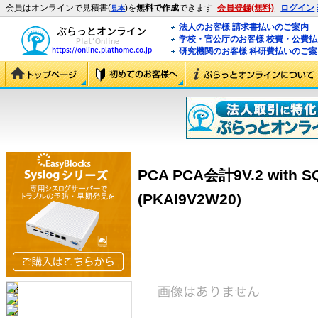
会員はオンラインで見積書(
)を
無料で作成
できます
会員登録(無料)
ログイン
見本
法人のお客様 請求書払いのご案内
学校・官公庁のお客様 校費・公費
研究機関のお客様 科研費払いのご案
PCA PCA会計9V.2 with
(PKAI9V2W20)