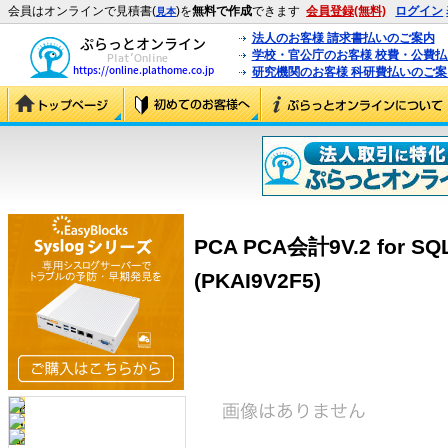
会員はオンラインで見積書(
)を
無料で作成
できます
会員登録(無料)
ログイン
見本
法人のお客様 請求書払いのご案内
学校・官公庁のお客様 校費・公費
研究機関のお客様 科研費払いのご案
PCA PCA会計9V.2 for
(PKAI9V2F5)