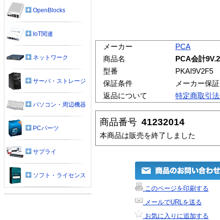
OpenBlocks
IoT関連
メーカー
PCA
ネットワーク
商品名
PCA会計9V.2
型番
PKAI9V2F5
サーバ・ストレージ
保証条件
メーカー保証
返品について
特定商取引法
パソコン・周辺機器
商品番号
41232014
PCパーツ
本商品は販売を終了しました
サプライ
ソフト・ライセンス
このページを印刷する
メールでURLを送る
お気に入りに追加する