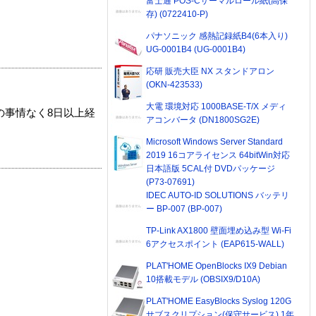
富士通 POS-Cサーマルロール紙(高保
存) (0722410-P)
パナソニック 感熱記録紙B4(6本入り)
UG-0001B4 (UG-0001B4)
応研 販売大臣 NX スタンドアロン
(OKN-423533)
大電 環境対応 1000BASE-T/X メディ
の事情なく8日以上経
アコンバータ (DN1800SG2E)
Microsoft Windows Server Standard
2019 16コアライセンス 64bitWin対応
日本語版 5CAL付 DVDパッケージ
(P73-07691)
IDEC AUTO-ID SOLUTIONS バッテリ
ー BP-007 (BP-007)
TP-Link AX1800 壁面埋め込み型 Wi-Fi
6アクセスポイント (EAP615-WALL)
PLAT'HOME OpenBlocks IX9 Debian
10搭載モデル (OBSIX9/D10A)
PLAT'HOME EasyBlocks Syslog 120G
サブスクリプション(保守サービス) 1年