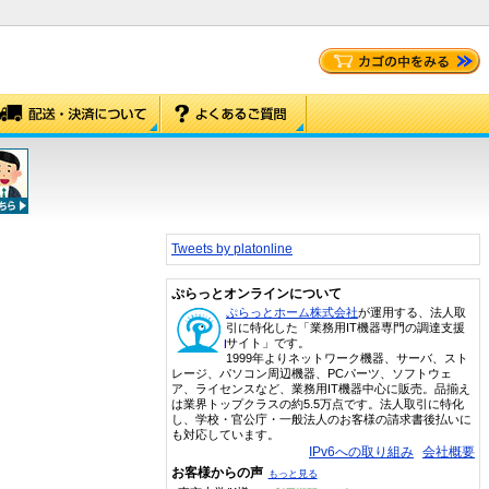
Tweets by platonline
ぷらっとオンラインについて
ぷらっとホーム株式会社
が運用する、法人取
引に特化した「業務用IT機器専門の調達支援
サイト」です。
1999年よりネットワーク機器、サーバ、スト
レージ、パソコン周辺機器、PCパーツ、ソフトウェ
ア、ライセンスなど、業務用IT機器中心に販売。品揃え
は業界トップクラスの約5.5万点です。法人取引に特化
し、学校・官公庁・一般法人のお客様の請求書後払いに
も対応しています。
IPv6への取り組み
会社概要
お客様からの声
もっと見る