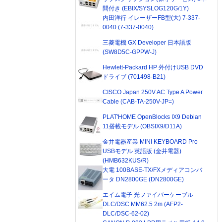
間付き (EBIX/SYSLOG120G/1Y)
内田洋行 イレーザーFB型(大) 7-337-
0040 (7-337-0040)
三菱電機 GX Developer 日本語版
(SW8D5C-GPPW-J)
Hewlett-Packard HP 外付けUSB DVD
ドライブ (701498-B21)
CISCO Japan 250V AC Type A Power
Cable (CAB-TA-250V-JP=)
PLAT'HOME OpenBlocks IX9 Debian
11搭載モデル (OBSIX9/D11A)
金井電器産業 MINI KEYBOARD Pro
USBモデル 英語版 (金井電器)
(HMB632KUS/R)
大電 100BASE-TX/FXメディアコンバ
ータ DN2800GE (DN2800GE)
エイム電子 光ファイバーケーブル
DLC/DSC MM62.5 2m (AFP2-
DLC/DSC-62-02)