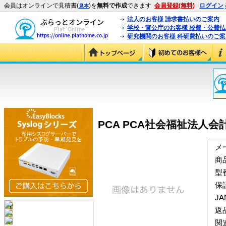
会員はオンラインで見積書(
)を
無料で作成
できます
会員登録(無料)
ログイン
見本
法人のお客様 請求書払いのご案内
学校・官公庁のお客様 校費・公費
研究機関のお客様 科研費払いのご案
PCA PCA社会福祉法人会計 V
メ
商
型
保
J
返
関