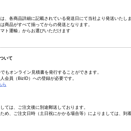
ては、各商品詳細に記載されている発送日にて当社より発送いたし
送は商品がすべて揃ってからの発送となります。
ヤマト運輸」からお選びいただけます
ついて
つでもオンライン見積書を発行することができます。
会員（BizID）への登録が必要です。
ちら
ましては、ご注文後に別途郵送しております。
のため、ご注文日時（土日祝にかかる場合等）によりましては、到