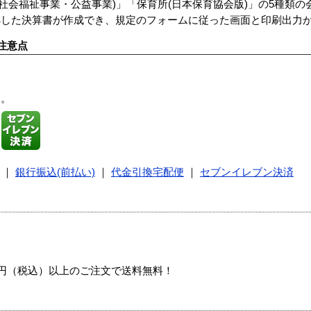
会(社会福祉事業・公益事業)」「保育所(日本保育協会版)」の5種類
拠した決算書が作成でき、規定のフォームに従った画面と印刷出力
注意点
す。
｜
銀行振込(前払い)
｜
代金引換宅配便
｜
セブンイレブン決済
00円（税込）以上のご注文で送料無料！