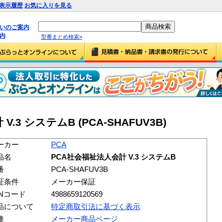
表示履歴
お気に入りを見る
払いのご案内
内
型番まとめ検索»
.3 システムB (PCA-SHAFUV3B)
ーカー
PCA
品名
PCA社会福祉法人会計 V.3 システムB
番
PCA-SHAFUV3B
証条件
メーカー保証
ANコード
4988659120569
品について
特定商取引法に基づく表示
連
メーカー商品ページ