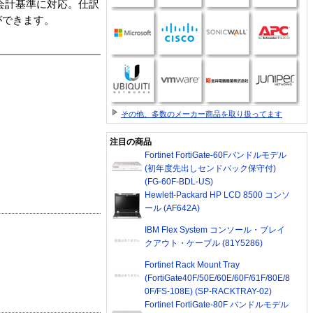
の会計基準に対応。仕訳
ができます。
その他、多数のメーカー商品を取り扱ってます
注目の商品
Fortinet FortiGate-60Fバンドルモデル
(初年度先出しセンドバック保守付)
(FG-60F-BDL-US)
Hewlett-Packard HP LCD 8500 コンソ
ール (AF642A)
IBM Flex System コンソール・ブレイ
クアウト・ケーブル (81Y5286)
Fortinet Rack Mount Tray
(FortiGate40F/50E/60E/60F/61F/80E/8
0F/FS-108E) (SP-RACKTRAY-02)
Fortinet FortiGate-80F バンドルモデル