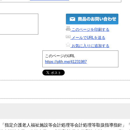
このページを印刷する
メールでURLを送る
お気に入りに追加する
このページのURL
https://plth.me/41231987
。「指定介護老人福祉施設等会計処理等会計処理等取扱指導指針」