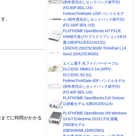
(初年度先出しセンドバック保守付)
(FG-80F-BDL-US)
Fortinet FortiGate-100F バンドルモデ
ます。
ル (初年度先出しセンドバック保守付)
(FG-100F-BDL-US)
PLAT'HOME OpenBlocks IoT FX1/E
H/W保守及びサブスクリプション1年付
属 (OBSFX1/E/D11/H1S1)
LENOVO 20X2SC8G00 ThinkPad L14
Gen2 (20X2SC8G00)
エイム電子 光ファイバーケーブル
DLC/DSC MM62.5 1m (AFP2-
DLC/DSC-62-01)
Fortinet FortiGate-40F バンドルモデル
(初年度先出しセンドバック保守付)
(FG-40F-BDL-US)
PLAT'HOME OpenBlocks A16 Debian
11搭載モデル (OBSA16/D11A)
PLAT'HOME OpenBlocks IX9 Windows
着までに時間がかかる
10 IoT Enterprise 2019 LTSC搭載
256GBモデル
(OBSIX9/W/L1809/256G)