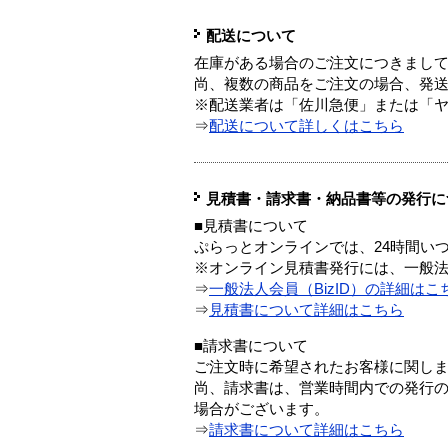
配送について
在庫がある場合のご注文につきまし
尚、複数の商品をご注文の場合、発
※配送業者は「佐川急便」または「
⇒
配送について詳しくはこちら
見積書・請求書・納品書等の発行に
■見積書について
ぷらっとオンラインでは、24時間い
※オンライン見積書発行には、一般法人
⇒
一般法人会員（BizID）の詳細はこ
⇒
見積書について詳細はこちら
■請求書について
ご注文時に希望されたお客様に関し
尚、請求書は、営業時間内での発行
場合がございます。
⇒
請求書について詳細はこちら