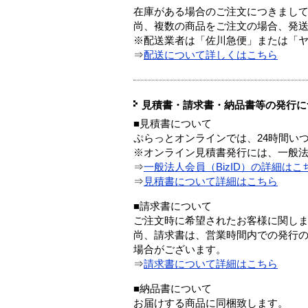
在庫がある場合のご注文につきまし
尚、複数の商品をご注文の場合、発
※配送業者は「佐川急便」または「
⇒
配送について詳しくはこちら
見積書・請求書・納品書等の発行に
■見積書について
ぷらっとオンラインでは、24時間い
※オンライン見積書発行には、一般法人
⇒
一般法人会員（BizID）の詳細はこ
⇒
見積書について詳細はこちら
■請求書について
ご注文時に希望されたお客様に関し
尚、請求書は、営業時間内での発行
場合がございます。
⇒
請求書について詳細はこちら
■納品書について
お届けする商品に同梱致します。