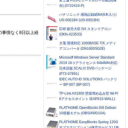
富士通 POS-Cサーマルロール紙(高保
存) (0722410-P)
パナソニック 感熱記録紙B4(6本入り)
UG-0001B4 (UG-0001B4)
応研 販売大臣 NX スタンドアロン
の事情なく8日以上経
(OKN-423533)
大電 環境対応 1000BASE-T/X メディ
アコンバータ (DN1800SG2E)
Microsoft Windows Server Standard
2019 16コアライセンス 64bitWin対応
日本語版 5CAL付 DVDパッケージ
(P73-07691)
IDEC AUTO-ID SOLUTIONS バッテリ
ー BP-007 (BP-007)
TP-Link AX1800 壁面埋め込み型 Wi-Fi
6アクセスポイント (EAP615-WALL)
PLAT'HOME OpenBlocks IX9 Debian
10搭載モデル (OBSIX9/D10A)
PLAT'HOME EasyBlocks Syslog 120G
サブスクリプション(保守サービス) 1年