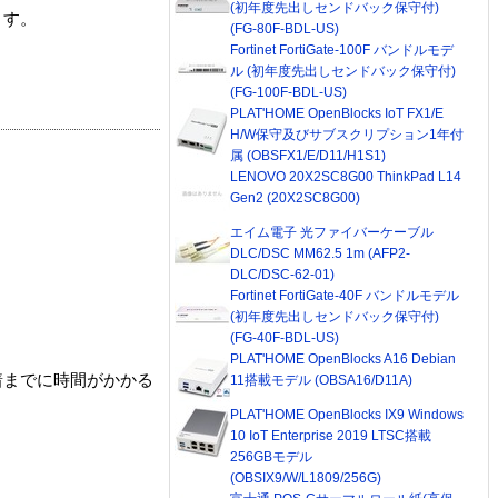
(初年度先出しセンドバック保守付)
ます。
(FG-80F-BDL-US)
Fortinet FortiGate-100F バンドルモデ
ル (初年度先出しセンドバック保守付)
(FG-100F-BDL-US)
PLAT'HOME OpenBlocks IoT FX1/E
H/W保守及びサブスクリプション1年付
属 (OBSFX1/E/D11/H1S1)
LENOVO 20X2SC8G00 ThinkPad L14
Gen2 (20X2SC8G00)
エイム電子 光ファイバーケーブル
DLC/DSC MM62.5 1m (AFP2-
DLC/DSC-62-01)
Fortinet FortiGate-40F バンドルモデル
(初年度先出しセンドバック保守付)
(FG-40F-BDL-US)
PLAT'HOME OpenBlocks A16 Debian
着までに時間がかかる
11搭載モデル (OBSA16/D11A)
PLAT'HOME OpenBlocks IX9 Windows
10 IoT Enterprise 2019 LTSC搭載
256GBモデル
(OBSIX9/W/L1809/256G)