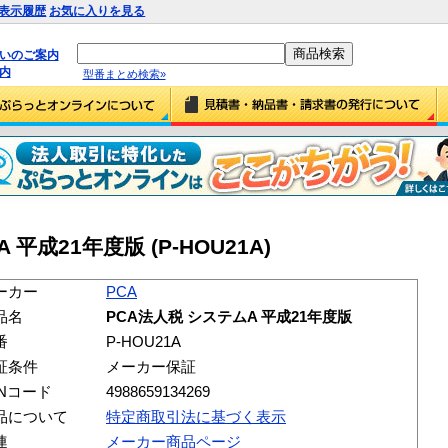
表示履歴
お気に入りを見る
払いのご案内
内
型番まとめ検索»
 平成21年度版 (P-HOU21A)
ーカー
PCA
品名
PCA法人税 システムA 平成21年度版
番
P-HOU21A
証条件
メーカー保証
ANコード
4988659134269
品について
特定商取引法に基づく表示
連
メーカー商品ページ