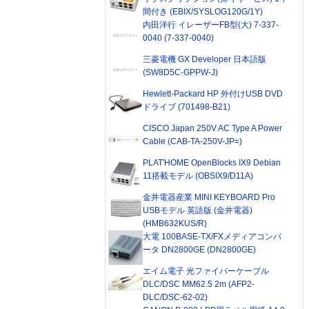
間付き (EBIX/SYSLOG120G/1Y)
内田洋行 イレーザーFB型(大) 7-337-
0040 (7-337-0040)
三菱電機 GX Developer 日本語版
(SW8D5C-GPPW-J)
Hewlett-Packard HP 外付けUSB DVD
ドライブ (701498-B21)
CISCO Japan 250V AC Type A Power
Cable (CAB-TA-250V-JP=)
PLAT'HOME OpenBlocks IX9 Debian
11搭載モデル (OBSIX9/D11A)
金井電器産業 MINI KEYBOARD Pro
USBモデル 英語版 (金井電器)
(HMB632KUS/R)
大電 100BASE-TX/FXメディアコンバ
ータ DN2800GE (DN2800GE)
エイム電子 光ファイバーケーブル
DLC/DSC MM62.5 2m (AFP2-
DLC/DSC-62-02)