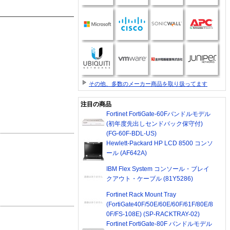
その他、多数のメーカー商品を取り扱ってます
注目の商品
Fortinet FortiGate-60Fバンドルモデル
(初年度先出しセンドバック保守付)
(FG-60F-BDL-US)
Hewlett-Packard HP LCD 8500 コンソ
ール (AF642A)
IBM Flex System コンソール・ブレイ
クアウト・ケーブル (81Y5286)
Fortinet Rack Mount Tray
(FortiGate40F/50E/60E/60F/61F/80E/8
0F/FS-108E) (SP-RACKTRAY-02)
Fortinet FortiGate-80F バンドルモデル