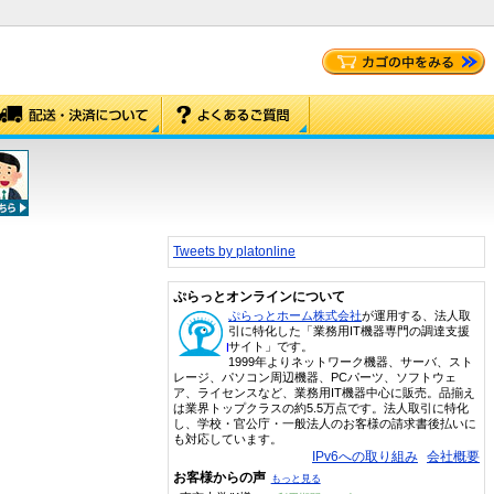
Tweets by platonline
ぷらっとオンラインについて
ぷらっとホーム株式会社
が運用する、法人取
引に特化した「業務用IT機器専門の調達支援
サイト」です。
1999年よりネットワーク機器、サーバ、スト
レージ、パソコン周辺機器、PCパーツ、ソフトウェ
ア、ライセンスなど、業務用IT機器中心に販売。品揃え
は業界トップクラスの約5.5万点です。法人取引に特化
し、学校・官公庁・一般法人のお客様の請求書後払いに
も対応しています。
IPv6への取り組み
会社概要
お客様からの声
もっと見る