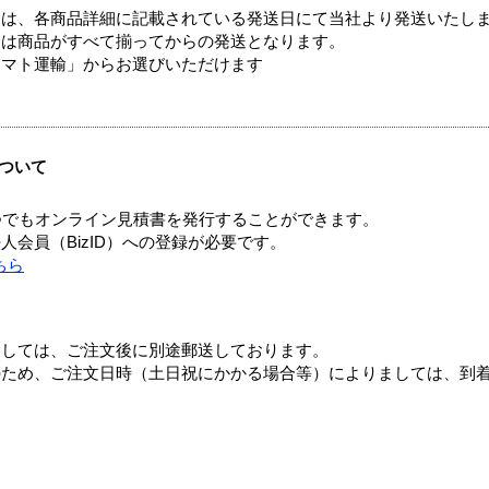
ては、各商品詳細に記載されている発送日にて当社より発送いたし
送は商品がすべて揃ってからの発送となります。
ヤマト運輸」からお選びいただけます
ついて
つでもオンライン見積書を発行することができます。
会員（BizID）への登録が必要です。
ちら
ましては、ご注文後に別途郵送しております。
のため、ご注文日時（土日祝にかかる場合等）によりましては、到