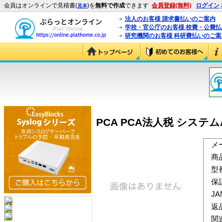
会員はオンラインで見積書(
)を
無料で作成
できます
会員登録(無料)
ログイン
見本
法人のお客様 請求書払いのご案内
学校・官公庁のお客様 校費・公費
研究機関のお客様 科研費払いのご案
PCA PCA法人税 システムA
メ
商
型
保
J
返
関