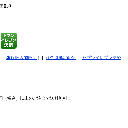
注意点
す。
｜
銀行振込(前払い)
｜
代金引換宅配便
｜
セブンイレブン決済
00円（税込）以上のご注文で送料無料！