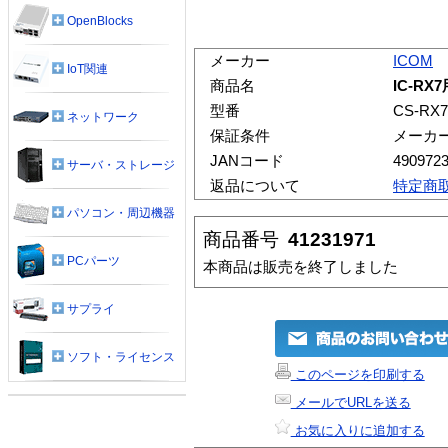
OpenBlocks
メーカー
ICOM
IoT関連
商品名
IC-RX
型番
CS-RX7
ネットワーク
保証条件
メーカ
JANコード
490972
サーバ・ストレージ
返品について
特定商
パソコン・周辺機器
商品番号
41231971
PCパーツ
本商品は販売を終了しました
サプライ
ソフト・ライセンス
このページを印刷する
メールでURLを送る
お気に入りに追加する