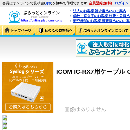
会員はオンラインで見積書(
)を
無料で作成
できます
会員登録(無料)
ログイン
見本
法人のお客様 請求書払いのご案内
学校・官公庁のお客様 校費・公費
研究機関のお客様 科研費払いのご案
ICOM IC-RX7用ケーブル CS