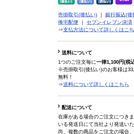
売掛取引(後払い)
｜
銀行振込(後
換宅配便
｜
セブンイレブン決済
⇒
支払方法について詳しくはこ
送料について
1つのご注文毎に
一律1,100円(税
※売掛取引(後払い)のお客様は33
無料！
⇒
送料について詳しくはこちら
配送について
在庫がある場合のご注文につき
いる発送日にて当社より発送い
尚、複数の商品をご注文の場合