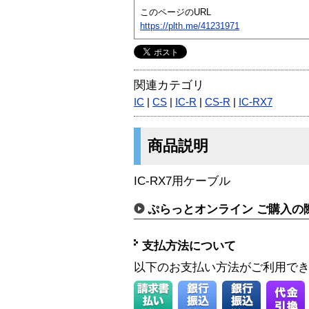
このページのURL
https://plth.me/41231971
関連カテゴリ
IC
|
CS
|
IC-R
|
CS-R
|
IC-RX7
商品説明
IC-RX7用ケーブル
ぷらっとオンライン ご購入の
支払方法について
以下のお支払い方法がご利用で