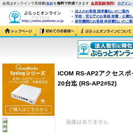
会員はオンラインで見積書(
)を
無料で作成
できます
会員登録(無料)
ログイン
見本
法人のお客様 請求書払いのご案内
学校・官公庁のお客様 校費・公費
研究機関のお客様 科研費払いのご案
ICOM RS-AP2アクセ
20台迄 (RS-AP2#52)