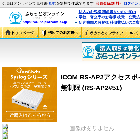
会員はオンラインで見積書(
)を
無料で作成
できます
会員登録(無料)
ログイン
見本
法人のお客様 請求書払いのご案内
学校・官公庁のお客様 校費・公費
研究機関のお客様 科研費払いのご案
ICOM RS-AP2アクセ
無制限 (RS-AP2#51)