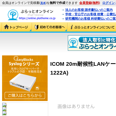
会員はオンラインで見積書(
)を
無料で作成
できます
会員登録(無料)
ログイン
見本
法人のお客様 請求書払いのご案内
学校・官公庁のお客様 校費・公費
研究機関のお客様 科研費払いのご案
ICOM 20m耐候性LANケーブ
1222A)