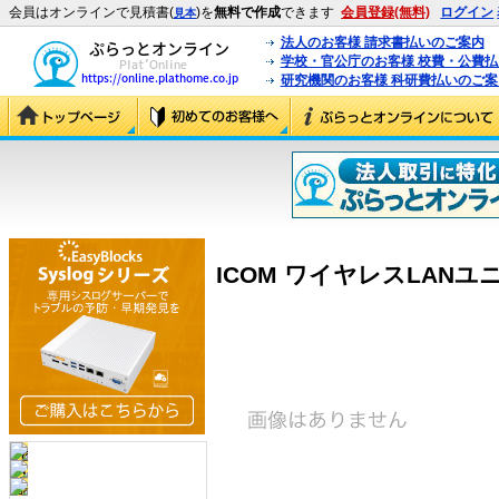
会員はオンラインで見積書(
)を
無料で作成
できます
会員登録(無料)
ログイン
見本
法人のお客様 請求書払いのご案内
学校・官公庁のお客様 校費・公費
研究機関のお客様 科研費払いのご案
ICOM ワイヤレスLANユニット