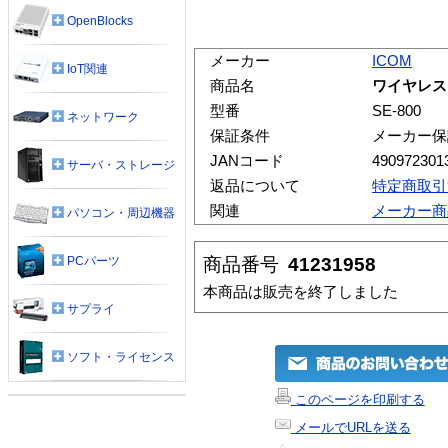
OpenBlocks
メーカー
ICOM
IoT関連
商品名
ワイヤレスL
型番
SE-800
ネットワーク
保証条件
メーカー保
JANコード
490972301
サーバ・ストレージ
返品について
特定商取引
関連
メーカー商
パソコン・周辺機器
商品番号
41231958
PCパーツ
本商品は販売を終了しました
サプライ
ソフト・ライセンス
このページを印刷する
メールでURLを送る