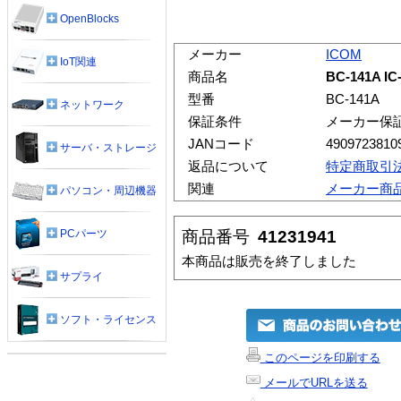
OpenBlocks
メーカー
ICOM
IoT関連
商品名
BC-141A 
型番
BC-141A
ネットワーク
保証条件
メーカー保
JANコード
4909723810
サーバ・ストレージ
返品について
特定商取引
関連
メーカー商
パソコン・周辺機器
商品番号
41231941
PCパーツ
本商品は販売を終了しました
サプライ
ソフト・ライセンス
このページを印刷する
メールでURLを送る