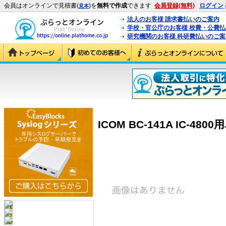
会員はオンラインで見積書(
)を
無料で作成
できます
会員登録(無料)
ログイン
見本
法人のお客様 請求書払いのご案内
学校・官公庁のお客様 校費・公費
研究機関のお客様 科研費払いのご案
ICOM BC-141A IC-480