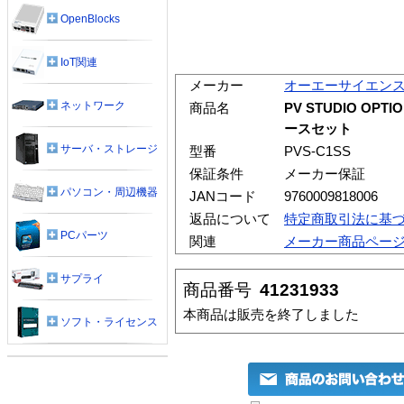
OpenBlocks
IoT関連
メーカー
オーエーサイエン
ネットワーク
商品名
PV STUDIO O
ースセット
サーバ・ストレージ
型番
PVS-C1SS
保証条件
メーカー保証
パソコン・周辺機器
JANコード
9760009818006
返品について
特定商取引法に基
PCパーツ
関連
メーカー商品ペー
サプライ
商品番号
41231933
本商品は販売を終了しました
ソフト・ライセンス