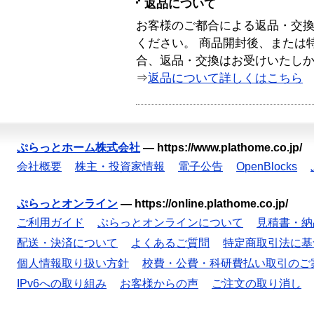
返品について
お客様のご都合による返品・交
ください。 商品開封後、または
合、返品・交換はお受けいたし
⇒
返品について詳しくはこちら
ぷらっとホーム株式会社
—
https://www.plathome.co.jp/
会社概要
株主・投資家情報
電子公告
OpenBlocks
ぷらっとオンライン
—
https://online.plathome.co.jp/
ご利用ガイド
ぷらっとオンラインについて
見積書・納
配送・決済について
よくあるご質問
特定商取引法に基
個人情報取り扱い方針
校費・公費・科研費払い取引のご
IPv6への取り組み
お客様からの声
ご注文の取り消し