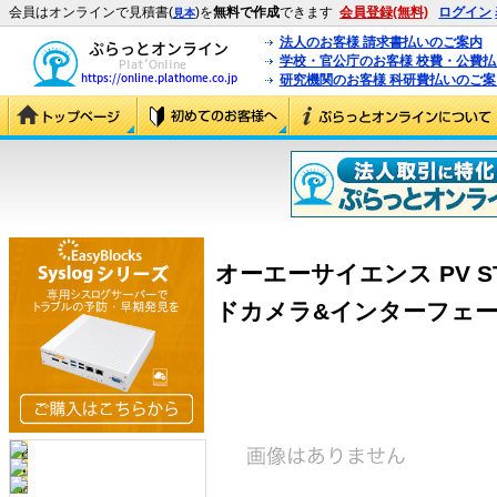
会員はオンラインで見積書(
)を
無料で作成
できます
会員登録(無料)
ログイン
見本
法人のお客様 請求書払いのご案内
学校・官公庁のお客様 校費・公費
研究機関のお客様 科研費払いのご案
オーエーサイエンス PV ST
ドカメラ&インターフェースセ