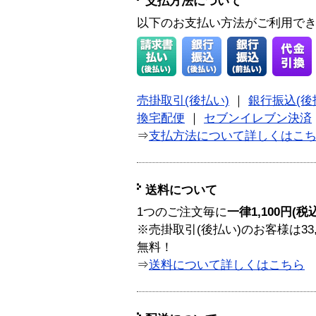
支払方法について
以下のお支払い方法がご利用で
売掛取引(後払い)
｜
銀行振込(後
換宅配便
｜
セブンイレブン決済
⇒
支払方法について詳しくはこ
送料について
1つのご注文毎に
一律1,100円(税
※売掛取引(後払い)のお客様は33
無料！
⇒
送料について詳しくはこちら