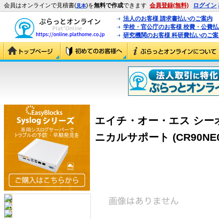
会員はオンラインで見積書(
)を
無料で作成
できます
会員登録(無料)
ログイン
見本
法人のお客様 請求書払いのご案内
学校・官公庁のお客様 校費・公費
研究機関のお客様 科研費払いのご案
エイチ・オー・エス シーオー
ニカルサポート (CR90NE0