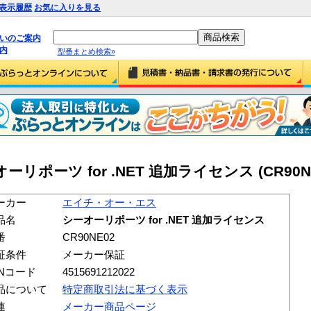
表示履歴
お気に入りを見る
払いのご案内
内
型番まとめ検索»
ポーツ for .NET 追加ライセンス (CR90NE
ーカー
エイチ・オー・エス
品名
シーオーリポーツ for .NET 追加ライセンス
番
CR90NE02
証条件
メーカー保証
ANコード
4515691212022
品について
特定商取引法に基づく表示
連
メーカー商品ページ