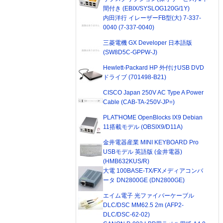
間付き (EBIX/SYSLOG120G/1Y)
内田洋行 イレーザーFB型(大) 7-337-
0040 (7-337-0040)
三菱電機 GX Developer 日本語版
(SW8D5C-GPPW-J)
Hewlett-Packard HP 外付けUSB DVD
ドライブ (701498-B21)
CISCO Japan 250V AC Type A Power
Cable (CAB-TA-250V-JP=)
PLAT'HOME OpenBlocks IX9 Debian
11搭載モデル (OBSIX9/D11A)
金井電器産業 MINI KEYBOARD Pro
USBモデル 英語版 (金井電器)
(HMB632KUS/R)
大電 100BASE-TX/FXメディアコンバ
ータ DN2800GE (DN2800GE)
エイム電子 光ファイバーケーブル
DLC/DSC MM62.5 2m (AFP2-
DLC/DSC-62-02)