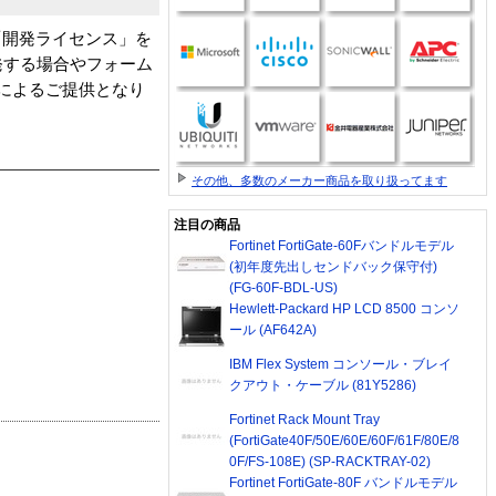
「開発ライセンス」を
発する場合やフォーム
によるご提供となり
その他、多数のメーカー商品を取り扱ってます
注目の商品
Fortinet FortiGate-60Fバンドルモデル
(初年度先出しセンドバック保守付)
(FG-60F-BDL-US)
Hewlett-Packard HP LCD 8500 コンソ
ール (AF642A)
IBM Flex System コンソール・ブレイ
クアウト・ケーブル (81Y5286)
Fortinet Rack Mount Tray
(FortiGate40F/50E/60E/60F/61F/80E/8
0F/FS-108E) (SP-RACKTRAY-02)
Fortinet FortiGate-80F バンドルモデル