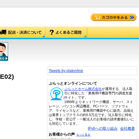
Tweets by platonline
02)
ぷらっとオンラインについて
ぷらっとホーム株式会社
が運用する、法人取
引に特化した「業務用IT機器専門の調達支援
サイト」です。
1999年よりネットワーク機器、サーバ、スト
レージ、パソコン周辺機器、PCパーツ、ソフトウェ
ア、ライセンスなど、業務用IT機器中心に販売。品揃え
は業界トップクラスの約5.5万点です。法人取引に特化
し、学校・官公庁・一般法人のお客様の請求書後払いに
も対応しています。
IPv6への取り組み
会社概要
お客様からの声
もっと見る