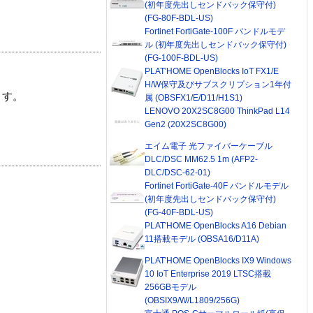
(初年度先出しセンドバック保守付)
(FG-80F-BDL-US)
Fortinet FortiGate-100F バンドルモデ
ル (初年度先出しセンドバック保守付)
(FG-100F-BDL-US)
PLAT'HOME OpenBlocks IoT FX1/E
H/W保守及びサブスクリプション1年付
ます。
属 (OBSFX1/E/D11/H1S1)
LENOVO 20X2SC8G00 ThinkPad L14
Gen2 (20X2SC8G00)
エイム電子 光ファイバーケーブル
DLC/DSC MM62.5 1m (AFP2-
DLC/DSC-62-01)
Fortinet FortiGate-40F バンドルモデル
(初年度先出しセンドバック保守付)
(FG-40F-BDL-US)
PLAT'HOME OpenBlocks A16 Debian
11搭載モデル (OBSA16/D11A)
PLAT'HOME OpenBlocks IX9 Windows
10 IoT Enterprise 2019 LTSC搭載
256GBモデル
(OBSIX9/W/L1809/256G)