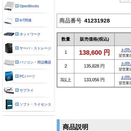
OpenBlocks
商品番号
41231928
IoT関連
ネットワーク
数量
販売価格
(税込)
サーバ・ストレージ
お問
138,600
円
1
翌営業
パソコン・周辺機器
お問
2
135,828
円
翌営業
PCパーツ
お問
3以上
133,056
円
翌営業
サプライ
ソフト・ライセンス
商品説明