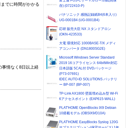
富士通 POS-Cサーマルロール紙(高保
着までに時間がかかる
存) (0722410-P)
パナソニック 感熱記録紙B4(6本入り)
UG-0001B4 (UG-0001B4)
応研 販売大臣 NX スタンドアロン
(OKN-423533)
大電 環境対応 1000BASE-T/X メディ
アコンバータ (DN1800SG2E)
Microsoft Windows Server Standard
2019 16コアライセンス 64bitWin対応
の事情なく8日以上経
日本語版 5CAL付 DVDパッケージ
(P73-07691)
IDEC AUTO-ID SOLUTIONS バッテリ
ー BP-007 (BP-007)
TP-Link AX1800 壁面埋め込み型 Wi-Fi
6アクセスポイント (EAP615-WALL)
PLAT'HOME OpenBlocks IX9 Debian
10搭載モデル (OBSIX9/D10A)
PLAT'HOME EasyBlocks Syslog 120G
サブスクリプション(保守サービス) 1年