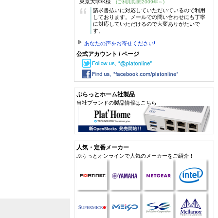
東京大学/K様
(ご利用期間2009年～)
“
請求書払いに対応していただいているので利用
しております。メールでの問い合わせにも丁寧
に対応していただけるので大変ありがたいで
す。
あなたの声をお寄せください!
公式アカウント / ページ
ぷらっとホーム社製品
当社ブランドの製品情報はこちら
人気・定番メーカー
ぷらっとオンラインで人気のメーカーをご紹介！