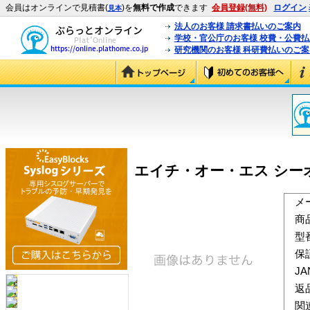
会員はオンラインで見積書(
)を
無料で作成
できます
会員登録(無料)
ログイン
見本
法人のお客様 請求書払いのご案内
学校・官公庁のお客様 校費・公費
研究機関のお客様 科研費払いのご案
エイチ・オー・エス シーオーリ
メ
商
型
保
J
返
関