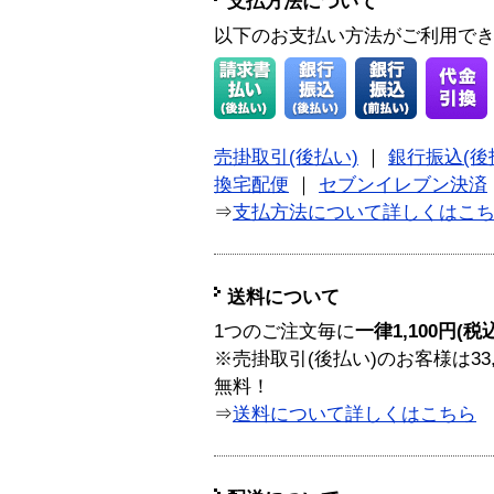
支払方法について
以下のお支払い方法がご利用で
売掛取引(後払い)
｜
銀行振込(後
換宅配便
｜
セブンイレブン決済
⇒
支払方法について詳しくはこ
送料について
1つのご注文毎に
一律1,100円(税
※売掛取引(後払い)のお客様は33
無料！
⇒
送料について詳しくはこちら