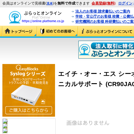
会員はオンラインで見積書(
)を
無料で作成
できます
会員登録(無料)
ログイン
見本
法人のお客様 請求書払いのご案内
学校・官公庁のお客様 校費・公費
研究機関のお客様 科研費払いのご案
エイチ・オー・エス シーオー
ニカルサポート (CR90JA0