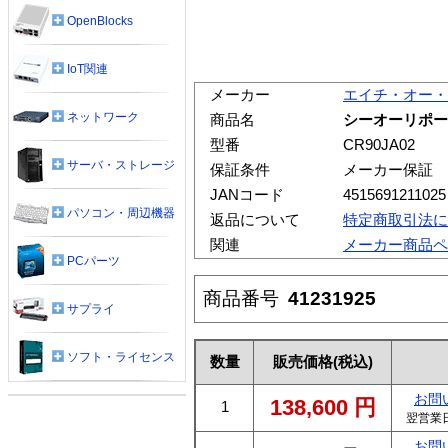
OpenBlocks
IoT関連
メーカー
エイチ・オー・
ネットワーク
商品名
シーオーリポーツ 
型番
CR90JA02
サーバ・ストレージ
保証条件
メーカー保証
JANコード
4515691211025
パソコン・周辺機器
返品について
特定商取引法に
関連
メーカー商品ペ
PCパーツ
商品番号
41231925
サプライ
ソフト・ライセンス
数量
販売価格
(税込)
お問
138,600
円
1
翌営業
お問