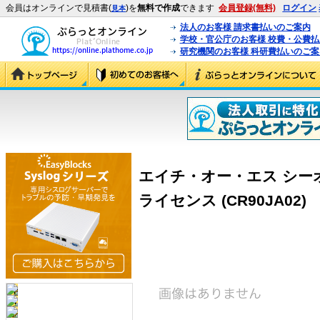
会員はオンラインで見積書(
)を
無料で作成
できます
会員登録(無料)
ログイン
見本
法人のお客様 請求書払いのご案内
学校・官公庁のお客様 校費・公費
研究機関のお客様 科研費払いのご案
エイチ・オー・エス シーオー
ライセンス (CR90JA02)