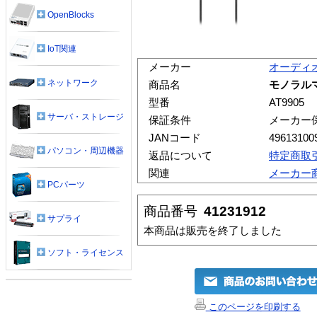
OpenBlocks
IoT関連
メーカー
オーディ
ネットワーク
商品名
モノラルマ
型番
AT9905
サーバ・ストレージ
保証条件
メーカー
JANコード
49613100
パソコン・周辺機器
返品について
特定商取
関連
メーカー
PCパーツ
商品番号
41231912
サプライ
本商品は販売を終了しました
ソフト・ライセンス
このページを印刷する