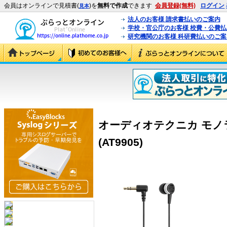
会員はオンラインで見積書(
)を
無料で作成
できます
会員登録(無料)
ログイン
見本
法人のお客様 請求書払いのご案内
学校・官公庁のお客様 校費・公費
研究機関のお客様 科研費払いのご案
オーディオテクニカ モノラ
(AT9905)